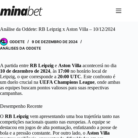
Pular
para
o
conteúdo
Análise da Oddete: RB Leipzig x Aston Villa – 10/12/2024
ODDETE
9 DE DEZEMBRO DE 2024
ANÁLISES DA ODDETE
A partida entre
RB Leipzig
e
Aston Villa
acontecerá no dia
10 de dezembro de 2024
, às
17:00
no horário local de
Leipzig, o que corresponde a
20:00 UTC
. Este confronto é
um duelo crucial na
UEFA Champions League
, onde ambas
as equipes buscam pontos valiosos para suas respectivas
campanhas.
Desempenho Recente
O
RB Leipzig
vem apresentando uma boa trajetória tanto nas
competições nacionais quanto nas europeias. A equipe se
destacou em jogos de alta pontuação, enfatizando a posse de
bola e a pressão constante. Por outro lado, o
Aston Villa