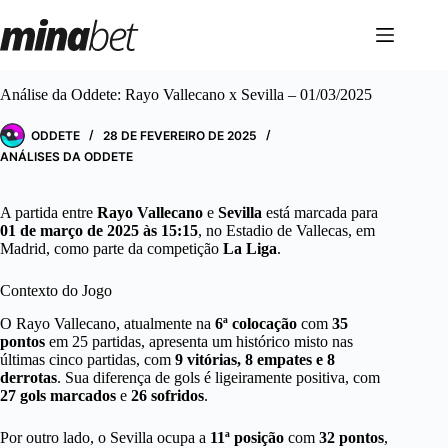
Pular
para
o
conteúdo
Análise da Oddete: Rayo Vallecano x Sevilla – 01/03/2025
ODDETE
28 DE FEVEREIRO DE 2025
ANÁLISES DA ODDETE
A partida entre
Rayo Vallecano
e
Sevilla
está marcada para
01 de março de 2025 às 15:15
, no Estadio de Vallecas, em
Madrid, como parte da competição
La Liga
.
Contexto do Jogo
O Rayo Vallecano, atualmente na
6ª colocação
com
35
pontos
em 25 partidas, apresenta um histórico misto nas
últimas cinco partidas, com
9 vitórias, 8 empates e 8
derrotas
. Sua diferença de gols é ligeiramente positiva, com
27 gols marcados
e
26 sofridos
.
Por outro lado, o Sevilla ocupa a
11ª posição
com
32 pontos
,