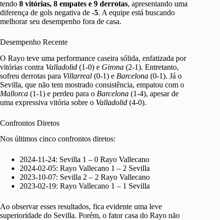
tendo
8 vitórias, 8 empates e 9 derrotas
, apresentando uma
diferença de gols negativa de
-5
. A equipe está buscando
melhorar seu desempenho fora de casa.
Desempenho Recente
O Rayo teve uma performance caseira sólida, enfatizada por
vitórias contra
Valladolid
(1-0) e
Girona
(2-1). Entretanto,
sofreu derrotas para
Villarreal
(0-1) e
Barcelona
(0-1). Já o
Sevilla, que não tem mostrado consistência, empatou com o
Mallorca
(1-1) e perdeu para o
Barcelona
(1-4), apesar de
uma expressiva vitória sobre o
Valladolid
(4-0).
Confrontos Diretos
Nos últimos cinco confrontos diretos:
2024-11-24: Sevilla 1 – 0 Rayo Vallecano
2024-02-05: Rayo Vallecano 1 – 2 Sevilla
2023-10-07: Sevilla 2 – 2 Rayo Vallecano
2023-02-19: Rayo Vallecano 1 – 1 Sevilla
Ao observar esses resultados, fica evidente uma leve
superioridade do Sevilla. Porém, o fator casa do Rayo não