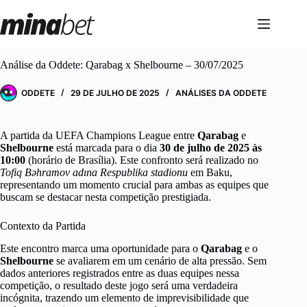
Pular
para
o
conteúdo
Análise da Oddete: Qarabag x Shelbourne – 30/07/2025
ODDETE
29 DE JULHO DE 2025
ANÁLISES DA ODDETE
A partida da UEFA Champions League entre
Qarabag
e
Shelbourne
está marcada para o dia
30 de julho de 2025 às
10:00
(horário de Brasília). Este confronto será realizado no
Tofiq Bəhramov adına Respublika stadionu
em Baku,
representando um momento crucial para ambas as equipes que
buscam se destacar nesta competição prestigiada.
Contexto da Partida
Este encontro marca uma oportunidade para o
Qarabag
e o
Shelbourne
se avaliarem em um cenário de alta pressão. Sem
dados anteriores registrados entre as duas equipes nessa
competição, o resultado deste jogo será uma verdadeira
incógnita, trazendo um elemento de imprevisibilidade que