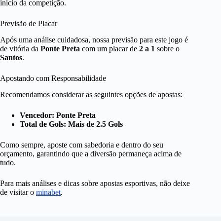
início da competição.
Previsão de Placar
Após uma análise cuidadosa, nossa previsão para este jogo é
de vitória da
Ponte Preta
com um placar de
2 a 1
sobre o
Santos
.
Apostando com Responsabilidade
Recomendamos considerar as seguintes opções de apostas:
Vencedor: Ponte Preta
Total de Gols: Mais de 2.5 Gols
Como sempre, aposte com sabedoria e dentro do seu
orçamento, garantindo que a diversão permaneça acima de
tudo.
Para mais análises e dicas sobre apostas esportivas, não deixe
de visitar o
minabet
.