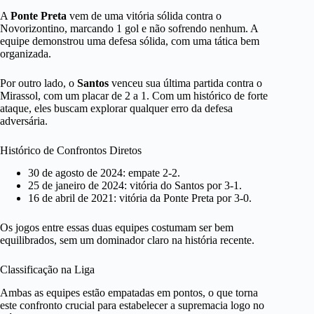
A
Ponte Preta
vem de uma vitória sólida contra o
Novorizontino, marcando 1 gol e não sofrendo nenhum. A
equipe demonstrou uma defesa sólida, com uma tática bem
organizada.
Por outro lado, o
Santos
venceu sua última partida contra o
Mirassol, com um placar de 2 a 1. Com um histórico de forte
ataque, eles buscam explorar qualquer erro da defesa
adversária.
Histórico de Confrontos Diretos
30 de agosto de 2024: empate 2-2.
25 de janeiro de 2024: vitória do Santos por 3-1.
16 de abril de 2021: vitória da Ponte Preta por 3-0.
Os jogos entre essas duas equipes costumam ser bem
equilibrados, sem um dominador claro na história recente.
Classificação na Liga
Ambas as equipes estão empatadas em pontos, o que torna
este confronto crucial para estabelecer a supremacia logo no