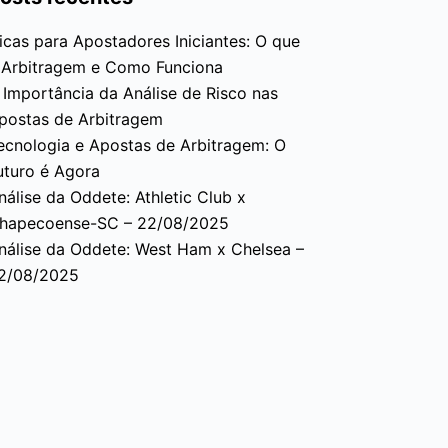
icas para Apostadores Iniciantes: O que
 Arbitragem e Como Funciona
 Importância da Análise de Risco nas
postas de Arbitragem
ecnologia e Apostas de Arbitragem: O
uturo é Agora
nálise da Oddete: Athletic Club x
hapecoense-SC – 22/08/2025
nálise da Oddete: West Ham x Chelsea –
2/08/2025