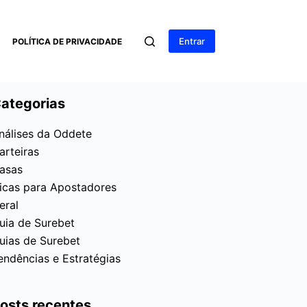
Entrar
POLÍTICA DE PRIVACIDADE
ategorias
nálises da Oddete
arteiras
asas
icas para Apostadores
eral
uia de Surebet
uias de Surebet
endências e Estratégias
osts recentes