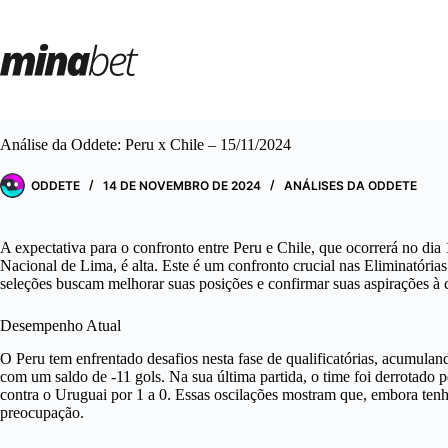
Pular
para
o
conteúdo
Análise da Oddete: Peru x Chile – 15/11/2024
ODDETE
14 DE NOVEMBRO DE 2024
ANÁLISES DA ODDETE
A expectativa para o confronto entre Peru e Chile, que ocorrerá no d
Nacional de Lima, é alta. Este é um confronto crucial nas Elimina
seleções buscam melhorar suas posições e confirmar suas aspirações à c
Desempenho Atual
O Peru tem enfrentado desafios nesta fase de qualificatórias, acumuland
com um saldo de -11 gols. Na sua última partida, o time foi derrotado 
contra o Uruguai por 1 a 0. Essas oscilações mostram que, embora tenh
preocupação.