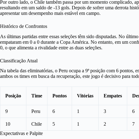
Por outro lado, o Chile também passa por um momento complicado, apre
resultando em um saldo de -13 gols. Depois de sofrer uma derrota histó
apresentar um desempenho mais estável em campo.
Histórico de Confrontos
As últimas partidas entre essas seleções têm sido disputadas. No últim
empataram em 0 a 0 durante a Copa América. No entanto, em um confront
0, o que alimenta a rivalidade entre as duas seleções.
Classificação Atual
Na tabela das eliminatórias, o Peru ocupa a 9ª posição com 6 pontos, 
ambos os times em busca da recuperação, este jogo é decisivo para tod
Posição
Time
Pontos
Vitórias
Empates
De
9
Peru
6
1
3
6
10
Chile
5
1
2
7
Expectativas e Palpite