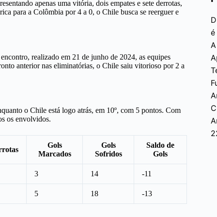
sentando apenas uma vitória, dois empates e sete derrotas,
rica para a Colômbia por 4 a 0, o Chile busca se reerguer e
D
é
A
o encontro, realizado em 21 de junho de 2024, as equipes
A
o anterior nas eliminatórias, o Chile saiu vitorioso por 2 a
T
F
A
C
enquanto o Chile está logo atrás, em 10º, com 5 pontos. Com
os os envolvidos.
A
2
Gols
Gols
Saldo de
rrotas
Marcados
Sofridos
Gols
3
14
-11
5
18
-13