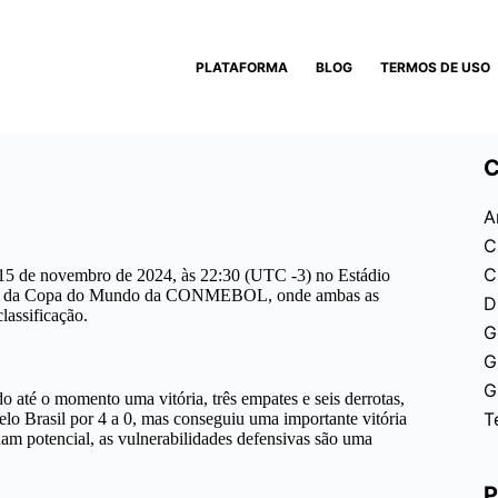
PLATAFORMA
BLOG
TERMOS DE USO
C
A
C
C
ia 15 de novembro de 2024, às 22:30 (UTC -3) no Estádio
tórias da Copa do Mundo da CONMEBOL, onde ambas as
D
lassificação.
G
G
G
o até o momento uma vitória, três empates e seis derrotas,
T
pelo Brasil por 4 a 0, mas conseguiu uma importante vitória
am potencial, as vulnerabilidades defensivas são uma
P