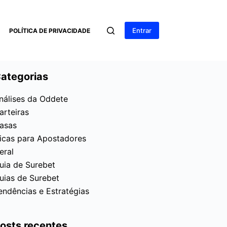
Entrar
POLÍTICA DE PRIVACIDADE
ategorias
nálises da Oddete
arteiras
asas
icas para Apostadores
eral
uia de Surebet
uias de Surebet
endências e Estratégias
osts recentes