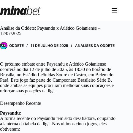
Pular
para
o
conteúdo
Análise da Oddete: Paysandu x Atlético Goianiense –
12/07/2025
ODDETE
11 DE JULHO DE 2025
ANÁLISES DA ODDETE
O próximo embate entre Paysandu e Atlético Goianiense
ocorrerá no dia 12 de julho de 2025, às 18:30 no horário de
Brasília, no Estádio Leônidas Sodré de Castro, em Belém do
Pará. Este jogo faz parte do Campeonato Brasileiro Série B,
onde ambas as equipes procuram melhorar suas colocações e
reforçar suas posições na liga.
Desempenho Recente
Paysandu:
A forma recente do Paysandu tem sido desafiadora, ocupando
a lanterna da tabela da liga. Nos últimos cinco jogos, eles
obtiveram: