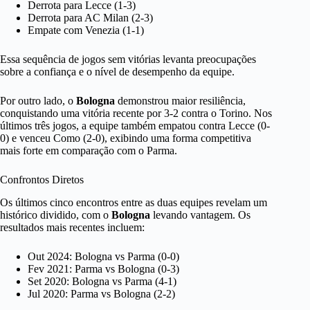
Derrota para Lecce (1-3)
Derrota para AC Milan (2-3)
Empate com Venezia (1-1)
Essa sequência de jogos sem vitórias levanta preocupações
sobre a confiança e o nível de desempenho da equipe.
Por outro lado, o
Bologna
demonstrou maior resiliência,
conquistando uma vitória recente por 3-2 contra o Torino. Nos
últimos três jogos, a equipe também empatou contra Lecce (0-
0) e venceu Como (2-0), exibindo uma forma competitiva
mais forte em comparação com o Parma.
Confrontos Diretos
Os últimos cinco encontros entre as duas equipes revelam um
histórico dividido, com o
Bologna
levando vantagem. Os
resultados mais recentes incluem:
Out 2024: Bologna vs Parma (0-0)
Fev 2021: Parma vs Bologna (0-3)
Set 2020: Bologna vs Parma (4-1)
Jul 2020: Parma vs Bologna (2-2)