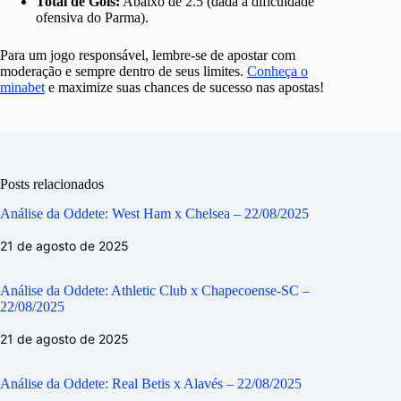
Total de Gols:
Abaixo de 2.5 (dada a dificuldade
ofensiva do Parma).
Para um jogo responsável, lembre-se de apostar com
moderação e sempre dentro de seus limites.
Conheça o
minabet
e maximize suas chances de sucesso nas apostas!
Posts relacionados
Análise da Oddete: West Ham x Chelsea – 22/08/2025
21 de agosto de 2025
Análise da Oddete: Athletic Club x Chapecoense-SC –
22/08/2025
21 de agosto de 2025
Análise da Oddete: Real Betis x Alavés – 22/08/2025