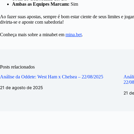
Ambas as Equipes Marcam:
Sim
Ao fazer suas apostas, sempre é bom estar ciente de seus limites e joga
divirta-se e aposte com sabedoria!
Conheça mais sobre a minabet em
mina.bet
.
Posts relacionados
Análise da Oddete: West Ham x Chelsea – 22/08/2025
Análi
22/0
21 de agosto de 2025
21 d