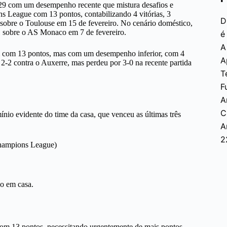
 29 com um desempenho recente que mistura desafios e
s League com 13 pontos, contabilizando 4 vitórias, 3
D
 sobre o Toulouse em 15 de fevereiro. No cenário doméstico,
1 sobre o AS Monaco em 7 de fevereiro.
é
A
bém com 13 pontos, mas com um desempenho inferior, com 4
A
 2-2 contra o Auxerre, mas perdeu por 3-0 na recente partida
T
F
A
C
io evidente do time da casa, que venceu as últimas três
A
2
Champions League)
do em casa.
om 13 pontos, necessitando urgentemente de mais pontos