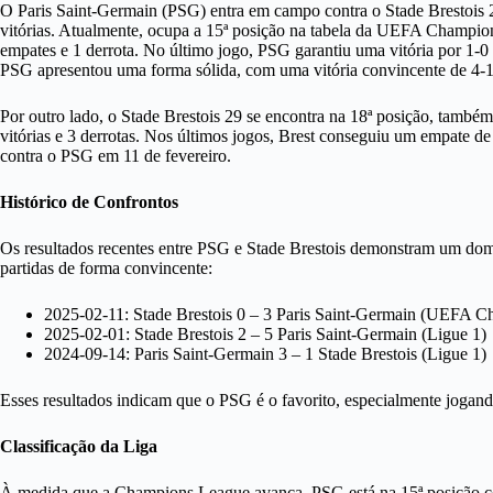
O Paris Saint-Germain (PSG) entra em campo contra o Stade Brestois
vitórias. Atualmente, ocupa a 15ª posição na tabela da UEFA Champion
empates e 1 derrota. No último jogo, PSG garantiu uma vitória por 1-0
PSG apresentou uma forma sólida, com uma vitória convincente de 4-
Por outro lado, o Stade Brestois 29 se encontra na 18ª posição, tam
vitórias e 3 derrotas. Nos últimos jogos, Brest conseguiu um empate de
contra o PSG em 11 de fevereiro.
Histórico de Confrontos
Os resultados recentes entre PSG e Stade Brestois demonstram um domín
partidas de forma convincente:
2025-02-11: Stade Brestois 0 – 3 Paris Saint-Germain (UEFA 
2025-02-01: Stade Brestois 2 – 5 Paris Saint-Germain (Ligue 1)
2024-09-14: Paris Saint-Germain 3 – 1 Stade Brestois (Ligue 1)
Esses resultados indicam que o PSG é o favorito, especialmente jogan
Classificação da Liga
À medida que a Champions League avança, PSG está na 15ª posição c