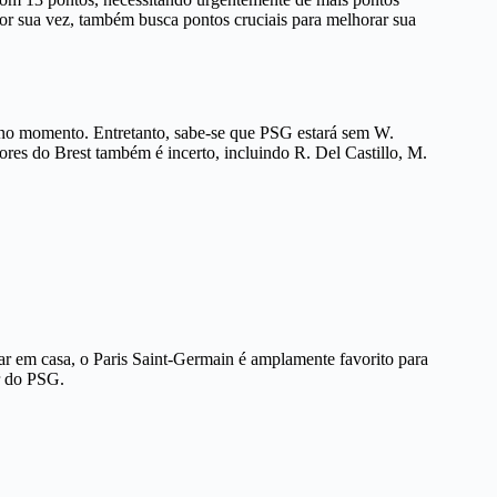
or sua vez, também busca pontos cruciais para melhorar sua
s no momento. Entretanto, sabe-se que PSG estará sem W.
ores do Brest também é incerto, incluindo R. Del Castillo, M.
gar em casa, o Paris Saint-Germain é amplamente favorito para
or do PSG.