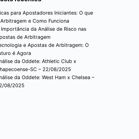
icas para Apostadores Iniciantes: O que
 Arbitragem e Como Funciona
 Importância da Análise de Risco nas
postas de Arbitragem
ecnologia e Apostas de Arbitragem: O
uturo é Agora
nálise da Oddete: Athletic Club x
hapecoense-SC – 22/08/2025
nálise da Oddete: West Ham x Chelsea –
2/08/2025