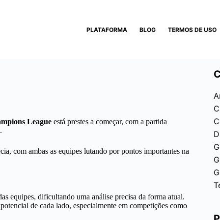
PLATAFORMA
BLOG
TERMOS DE USO
C
A
C
C
mpions League
está prestes a começar, com a partida
.
D
G
cia, com ambas as equipes lutando por pontos importantes na
G
G
T
s equipes, dificultando uma análise precisa da forma atual.
 potencial de cada lado, especialmente em competições como
P