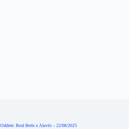
 Oddete: Real Betis x Alavés – 22/08/2025