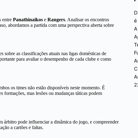
D
s entre
Panathinaikos
e
Rangers
. Analisar os encontros
é
 caso, abordamos a partida com uma perspectiva aberta sobre
A
A
T
F
obre as classificações atuais nas ligas domésticas de
mportante para avaliar o desempenho de cada clube e como
A
C
A
2
 ambos os times não estão disponíveis neste momento. É
s formações, mas lesões ou mudanças táticas podem
um árbitro pode influenciar a dinâmica do jogo, e compreender
ção a cartões e faltas.