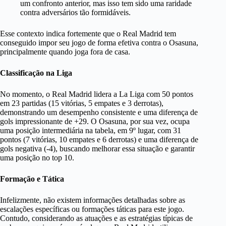
um confronto anterior, mas isso tem sido uma raridade
contra adversários tão formidáveis.
Esse contexto indica fortemente que o Real Madrid tem
conseguido impor seu jogo de forma efetiva contra o Osasuna,
principalmente quando joga fora de casa.
Classificação na Liga
No momento, o Real Madrid lidera a La Liga com 50 pontos
em 23 partidas (15 vitórias, 5 empates e 3 derrotas),
demonstrando um desempenho consistente e uma diferença de
gols impressionante de +29. O Osasuna, por sua vez, ocupa
uma posição intermediária na tabela, em 9º lugar, com 31
pontos (7 vitórias, 10 empates e 6 derrotas) e uma diferença de
gols negativa (-4), buscando melhorar essa situação e garantir
uma posição no top 10.
Formação e Tática
Infelizmente, não existem informações detalhadas sobre as
escalações específicas ou formações táticas para este jogo.
Contudo, considerando as atuações e as estratégias típicas de