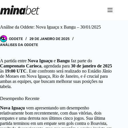
Pular
para
o
conteúdo
Análise da Oddete: Nova Iguaçu x Bangu – 30/01/2025
ODDETE
29 DE JANEIRO DE 2025
ANÁLISES DA ODDETE
A partida entre
Nova Iguaçu
e
Bangu
faz parte do
Campeonato Carioca
, agendada para
30 de janeiro de 2025
às
19:00 UTC
. Este confronto será realizado no Estádio Jânio
de Moraes em Nova Iguaçu, Rio de Janeiro, e é crucial para
ambas as equipes, que buscam melhorar suas posições na
tabela.
Desempenho Recente
Nova Iguaçu
vem apresentando um desempenho
relativamente bom recentemente, com duas vitórias, dois
empates e uma derrota nos últimos cinco jogos. Sua última
partida terminou em um empate sem gols contra o Boavista,