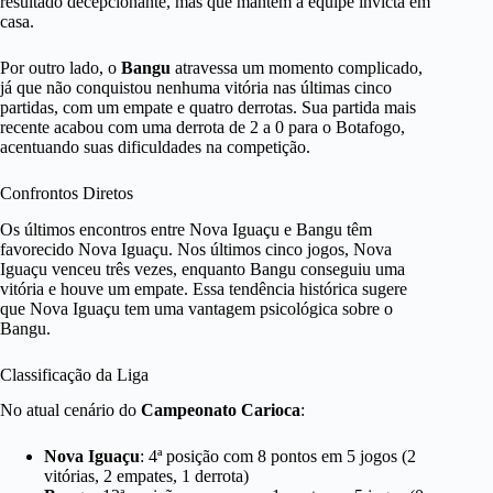
resultado decepcionante, mas que mantém a equipe invicta em
casa.
Por outro lado, o
Bangu
atravessa um momento complicado,
já que não conquistou nenhuma vitória nas últimas cinco
partidas, com um empate e quatro derrotas. Sua partida mais
recente acabou com uma derrota de 2 a 0 para o Botafogo,
acentuando suas dificuldades na competição.
Confrontos Diretos
Os últimos encontros entre Nova Iguaçu e Bangu têm
favorecido Nova Iguaçu. Nos últimos cinco jogos, Nova
Iguaçu venceu três vezes, enquanto Bangu conseguiu uma
vitória e houve um empate. Essa tendência histórica sugere
que Nova Iguaçu tem uma vantagem psicológica sobre o
Bangu.
Classificação da Liga
No atual cenário do
Campeonato Carioca
:
Nova Iguaçu
: 4ª posição com 8 pontos em 5 jogos (2
vitórias, 2 empates, 1 derrota)