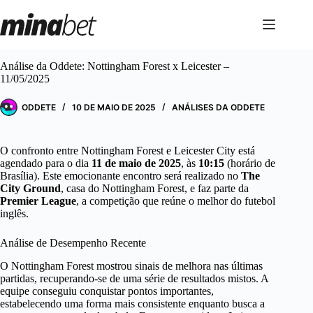
Pular
para
o
conteúdo
Análise da Oddete: Nottingham Forest x Leicester –
11/05/2025
ODDETE
10 DE MAIO DE 2025
ANÁLISES DA ODDETE
O confronto entre Nottingham Forest e Leicester City está
agendado para o dia
11 de maio de 2025
, às
10:15
(horário de
Brasília). Este emocionante encontro será realizado no
The
City Ground
, casa do Nottingham Forest, e faz parte da
Premier League
, a competição que reúne o melhor do futebol
inglês.
Análise de Desempenho Recente
O Nottingham Forest mostrou sinais de melhora nas últimas
partidas, recuperando-se de uma série de resultados mistos. A
equipe conseguiu conquistar pontos importantes,
estabelecendo uma forma mais consistente enquanto busca a