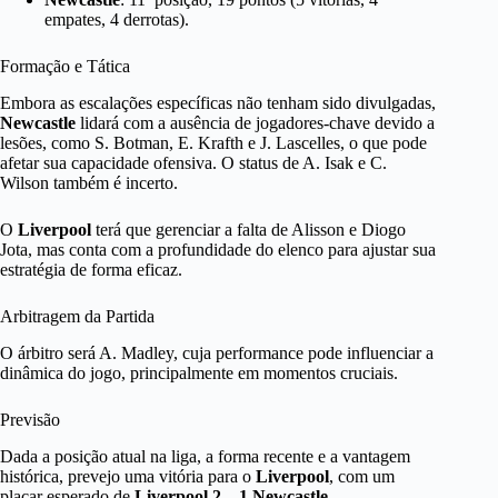
empates, 4 derrotas).
Formação e Tática
Embora as escalações específicas não tenham sido divulgadas,
Newcastle
lidará com a ausência de jogadores-chave devido a
lesões, como S. Botman, E. Krafth e J. Lascelles, o que pode
afetar sua capacidade ofensiva. O status de A. Isak e C.
Wilson também é incerto.
O
Liverpool
terá que gerenciar a falta de Alisson e Diogo
Jota, mas conta com a profundidade do elenco para ajustar sua
estratégia de forma eficaz.
Arbitragem da Partida
O árbitro será A. Madley, cuja performance pode influenciar a
dinâmica do jogo, principalmente em momentos cruciais.
Previsão
Dada a posição atual na liga, a forma recente e a vantagem
histórica, prevejo uma vitória para o
Liverpool
, com um
placar esperado de
Liverpool 2 – 1 Newcastle
.