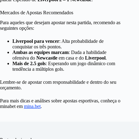
Mercados de Apostas Recomendados
Para aqueles que desejam apostar nesta partida, recomendo as
seguintes opções:
Liverpool para vencer
: Alta probabilidade de
conquistar os três pontos.
Ambas as equipes marcam
: Dada a habilidade
ofensiva do
Newcastle
em casa e do
Liverpool
.
Mais de 2.5 gols
: Esperando um jogo dinâmico com
tendência a múltiplos gols.
Lembre-se de apostar com responsabilidade e dentro do seu
orçamento.
Para mais dicas e análises sobre apostas esportivas, conheça o
minabet em
mina.bet
.