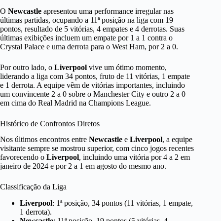
O
Newcastle
apresentou uma performance irregular nas
últimas partidas, ocupando a 11ª posição na liga com 19
pontos, resultado de 5 vitórias, 4 empates e 4 derrotas. Suas
últimas exibições incluem um empate por 1 a 1 contra o
Crystal Palace e uma derrota para o West Ham, por 2 a 0.
Por outro lado, o
Liverpool
vive um ótimo momento,
liderando a liga com 34 pontos, fruto de 11 vitórias, 1 empate
e 1 derrota. A equipe vêm de vitórias importantes, incluindo
um convincente 2 a 0 sobre o Manchester City e outro 2 a 0
em cima do Real Madrid na Champions League.
Histórico de Confrontos Diretos
Nos últimos encontros entre
Newcastle
e
Liverpool
, a equipe
visitante sempre se mostrou superior, com cinco jogos recentes
favorecendo o
Liverpool
, incluindo uma vitória por 4 a 2 em
janeiro de 2024 e por 2 a 1 em agosto do mesmo ano.
Classificação da Liga
Liverpool
: 1ª posição, 34 pontos (11 vitórias, 1 empate,
1 derrota).
Newcastle
: 11ª posição, 19 pontos (5 vitórias, 4