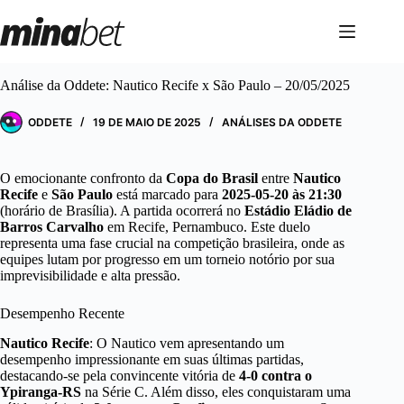
Pular
para
o
conteúdo
Análise da Oddete: Nautico Recife x São Paulo – 20/05/2025
ODDETE
19 DE MAIO DE 2025
ANÁLISES DA ODDETE
O emocionante confronto da
Copa do Brasil
entre
Nautico
Recife
e
São Paulo
está marcado para
2025-05-20 às 21:30
(horário de Brasília). A partida ocorrerá no
Estádio Eládio de
Barros Carvalho
em Recife, Pernambuco. Este duelo
representa uma fase crucial na competição brasileira, onde as
equipes lutam por progresso em um torneio notório por sua
imprevisibilidade e alta pressão.
Desempenho Recente
Nautico Recife
: O Nautico vem apresentando um
desempenho impressionante em suas últimas partidas,
destacando-se pela convincente vitória de
4-0 contra o
Ypiranga-RS
na Série C. Além disso, eles conquistaram uma