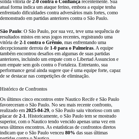
sólida vitória de
2-0 contra o Confiança
recentemente. Sua
atual forma indica um ataque ferino, embora a equipe tenha
enfrentado dificuldades contra adversários mais fortes, como
demonstrado em partidas anteriores contra o São Paulo.
São Paulo
: O São Paulo, por sua vez, teve uma sequência de
resultados mistos em seus jogos recentes, registrando uma
vitória de
2-1 contra o Grêmio
, mas enfrentando uma
decepcionante derrota de
1-0 para o Palmeiras
. A equipe
também encontrou desafios em algumas de suas partidas
anteriores, incluindo um empate com o Libertad Assuncion e
um empate sem gols contra o Fortaleza. Entretanto, sua
performance geral ainda sugere que é uma equipe forte, capaz
de se destacar nas competições de eliminação.
Histórico de Confrontos
Os últimos cinco encontros entre Nautico Recife e São Paulo
favoreceram o São Paulo. No seu mais recente confronto,
realizado em
2025-04-29
, o São Paulo saiu vitorioso com um
placar de
2-1
. Historicamente, o São Paulo tem se mostrado
superior, com o Nautico tendo vencido apenas uma vez em
seus últimos encontros. As estatísticas de confrontos diretos
indicam que o São Paulo venceu
80%
das suas últimas
partidas contra o Nautico.