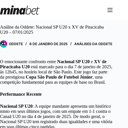
Pular
para
o
conteúdo
Análise da Oddete: Nacional SP U20 x XV de Piracicaba
U20 – 07/01/2025
ODDETE
6 DE JANEIRO DE 2025
ANÁLISES DA ODDETE
O emocionante confronto entre
Nacional SP U20
e
XV de
Piracicaba U20
está marcado para o dia 7 de janeiro de 2025,
às 12h45, no horário local de São Paulo. Este jogo faz parte
da prestigiosa
Copa São Paulo de Futebol Júnior
, uma
competição fundamental para as equipes de base no Brasil.
Performance Recente
Nacional SP U20
: A equipe mandante apresenta um histórico
misto em seus últimos jogos, com um empate em 1-1 contra o
Canaã U20 no dia 4 de janeiro de 2025. De modo geral, o
Nacional SP U20 tem registrado duas igualdades e uma vitória
em suas últimas cinco partidas.