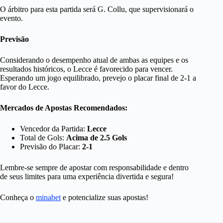
O árbitro para esta partida será G. Collu, que supervisionará o
evento.
Previsão
Considerando o desempenho atual de ambas as equipes e os
resultados históricos, o Lecce é favorecido para vencer.
Esperando um jogo equilibrado, prevejo o placar final de 2-1 a
favor do Lecce.
Mercados de Apostas Recomendados:
Vencedor da Partida:
Lecce
Total de Gols:
Acima de 2.5 Gols
Previsão do Placar:
2-1
Lembre-se sempre de apostar com responsabilidade e dentro
de seus limites para uma experiência divertida e segura!
Conheça o
minabet
e potencialize suas apostas!