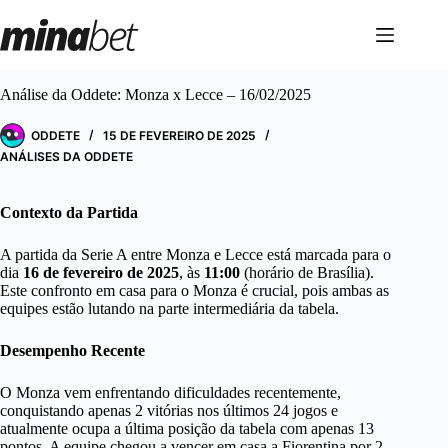
Pular
para
o
conteúdo
Análise da Oddete: Monza x Lecce – 16/02/2025
ODDETE
15 DE FEVEREIRO DE 2025
ANÁLISES DA ODDETE
Contexto da Partida
A partida da Serie A entre Monza e Lecce está marcada para o
dia
16 de fevereiro de 2025
, às
11:00
(horário de Brasília).
Este confronto em casa para o Monza é crucial, pois ambas as
equipes estão lutando na parte intermediária da tabela.
Desempenho Recente
O Monza vem enfrentando dificuldades recentemente,
conquistando apenas 2 vitórias nos últimos 24 jogos e
atualmente ocupa a última posição da tabela com apenas 13
pontos. A equipe chegou a vencer em casa a Fiorentina por 2-