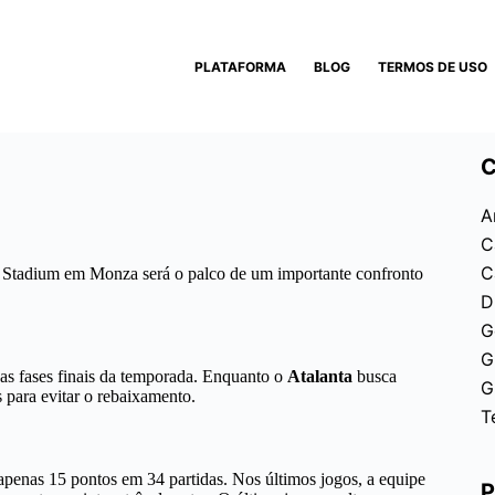
PLATAFORMA
BLOG
TERMOS DE USO
C
A
C
C
r Stadium em Monza será o palco de um importante confronto
D
G
G
das fases finais da temporada. Enquanto o
Atalanta
busca
G
 para evitar o rebaixamento.
T
apenas 15 pontos em 34 partidas. Nos últimos jogos, a equipe
P