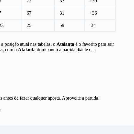
5
72
33
+39
7
67
31
+36
23
25
59
-34
 a posição atual nas tabelas, o
Atalanta
é o favorito para sair
ta
, com o
Atalanta
dominando a partida diante das
 antes de fazer qualquer aposta. Aproveite a partida!
!