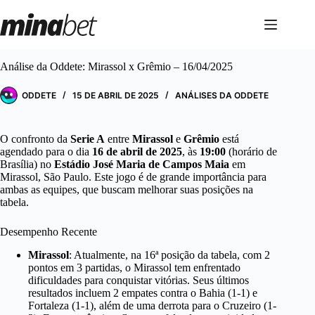
Pular
para
o
conteúdo
Análise da Oddete: Mirassol x Grêmio – 16/04/2025
ODDETE
15 DE ABRIL DE 2025
ANÁLISES DA ODDETE
O confronto da
Serie A
entre
Mirassol
e
Grêmio
está
agendado para o dia
16 de abril de 2025
, às
19:00
(horário de
Brasília) no
Estádio José Maria de Campos Maia
em
Mirassol, São Paulo. Este jogo é de grande importância para
ambas as equipes, que buscam melhorar suas posições na
tabela.
Desempenho Recente
Mirassol
: Atualmente, na 16ª posição da tabela, com 2
pontos em 3 partidas, o Mirassol tem enfrentado
dificuldades para conquistar vitórias. Seus últimos
resultados incluem 2 empates contra o Bahia (1-1) e
Fortaleza (1-1), além de uma derrota para o Cruzeiro (1-