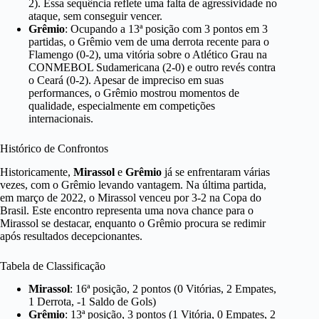
2). Essa sequência reflete uma falta de agressividade no
ataque, sem conseguir vencer.
Grêmio
: Ocupando a 13ª posição com 3 pontos em 3
partidas, o Grêmio vem de uma derrota recente para o
Flamengo (0-2), uma vitória sobre o Atlético Grau na
CONMEBOL Sudamericana (2-0) e outro revés contra
o Ceará (0-2). Apesar de impreciso em suas
performances, o Grêmio mostrou momentos de
qualidade, especialmente em competições
internacionais.
Histórico de Confrontos
Historicamente,
Mirassol
e
Grêmio
já se enfrentaram várias
vezes, com o Grêmio levando vantagem. Na última partida,
em março de 2022, o Mirassol venceu por 3-2 na Copa do
Brasil. Este encontro representa uma nova chance para o
Mirassol se destacar, enquanto o Grêmio procura se redimir
após resultados decepcionantes.
Tabela de Classificação
Mirassol
: 16ª posição, 2 pontos (0 Vitórias, 2 Empates,
1 Derrota, -1 Saldo de Gols)
Grêmio
: 13ª posição, 3 pontos (1 Vitória, 0 Empates, 2