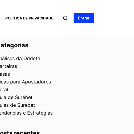
Entrar
POLÍTICA DE PRIVACIDADE
ategorias
nálises da Oddete
arteiras
asas
icas para Apostadores
eral
uia de Surebet
uias de Surebet
endências e Estratégias
osts recentes