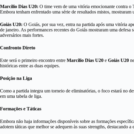
Marcilio Dias U20:
O time vem de uma vitória emocionante contra o T
Embora tenham enfrentado uma série de resultados mistos, mostraram 
Goiás U20:
O Goiás, por sua vez, entra na partida após uma vitória ap
de janeiro. As performances recentes do Goiás mostraram uma defesa s
adversários mais fortes.
Confronto Direto
Este será o primeiro encontro entre
Marcilio Dias U20
e
Goiás U20
ne
históricas entre as duas equipes.
Posição na Liga
Como a partida integra um torneio de eliminatórias, o foco estará no d
em uma tabela de liga.
Formações e Táticas
Embora não haja informações disponíveis sobre as formações específica
adotem táticas que melhor se adequem às suas strengths, destacando a e