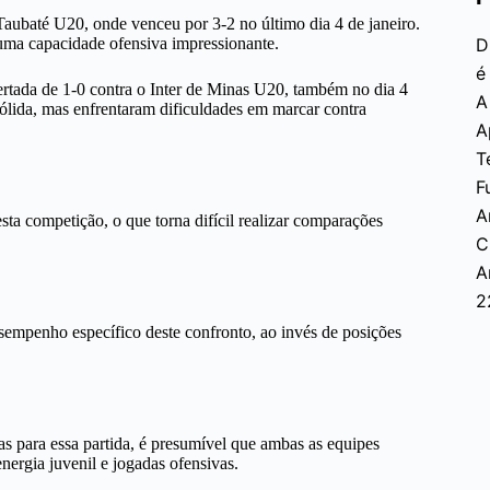
aubaté U20, onde venceu por 3-2 no último dia 4 de janeiro.
uma capacidade ofensiva impressionante.
D
é
ertada de 1-0 contra o Inter de Minas U20, também no dia 4
A
ólida, mas enfrentaram dificuldades em marcar contra
A
T
F
A
sta competição, o que torna difícil realizar comparações
C
A
2
esempenho específico deste confronto, ao invés de posições
s para essa partida, é presumível que ambas as equipes
nergia juvenil e jogadas ofensivas.