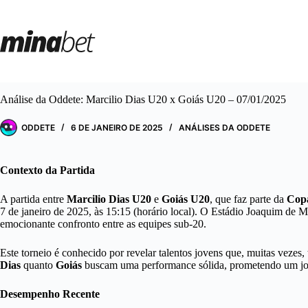
Pular
para
o
conteúdo
Análise da Oddete: Marcilio Dias U20 x Goiás U20 – 07/01/2025
ODDETE
6 DE JANEIRO DE 2025
ANÁLISES DA ODDETE
Contexto da Partida
A partida entre
Marcilio Dias U20
e
Goiás U20
, que faz parte da
Copa
7 de janeiro de 2025, às 15:15 (horário local). O Estádio Joaquim de M
emocionante confronto entre as equipes sub-20.
Este torneio é conhecido por revelar talentos jovens que, muitas vezes, 
Dias
quanto
Goiás
buscam uma performance sólida, prometendo um jo
Desempenho Recente