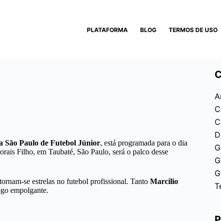
PLATAFORMA
BLOG
TERMOS DE USO
C
A
C
C
D
 São Paulo de Futebol Júnior
, está programada para o dia
G
orais Filho, em Taubaté, São Paulo, será o palco desse
G
G
tornam-se estrelas no futebol profissional. Tanto
Marcilio
T
go empolgante.
P