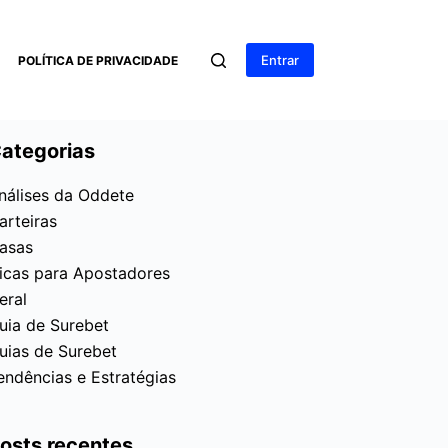
Entrar
POLÍTICA DE PRIVACIDADE
ategorias
nálises da Oddete
arteiras
asas
icas para Apostadores
eral
uia de Surebet
uias de Surebet
endências e Estratégias
osts recentes