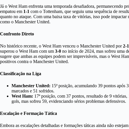
Já o West Ham enfrenta uma temporada desafiadora, permanecendo pró
empatou em
1-1
com o Tottenham, que seguiu uma sequência de result
quanto no ataque. Com uma baixa taxa de vitórias, isso pode impactar
como o Manchester United.
Confronto Direto
No histórico recente, o West Ham venceu o Manchester United por
2-1
superou o West Ham com um
3-0
no início de 2024, mas sofreu uma d
sugere que ambas as equipes podem ser imprevisíveis, mas o West Ham
positivos contra o Manchester United.
Classificação na Liga
Manchester United:
15ª posição, acumulando 39 pontos após 35 
marcados e 51 sofridos.
West Ham:
17ª posição, com 37 pontos, resultado de 9 vitórias
gols, mas sofreu 59, evidenciando sérios problemas defensivos.
Escalação e Formação Tática
Embora as escalações detalhadas e formações táticas ainda não esteja