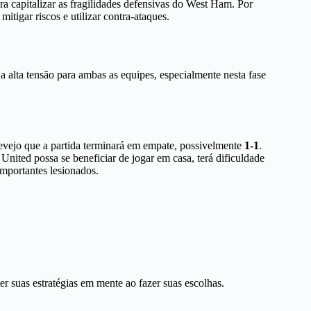
 capitalizar as fragilidades defensivas do West Ham. Por
tigar riscos e utilizar contra-ataques.
 a alta tensão para ambas as equipes, especialmente nesta fase
revejo que a partida terminará em empate, possivelmente
1-1
.
ited possa se beneficiar de jogar em casa, terá dificuldade
mportantes lesionados.
er suas estratégias em mente ao fazer suas escolhas.