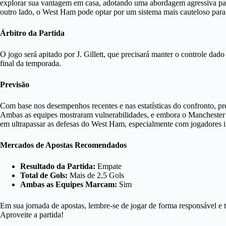
explorar sua vantagem em casa, adotando uma abordagem agressiva para
outro lado, o West Ham pode optar por um sistema mais cauteloso para mi
Árbitro da Partida
O jogo será apitado por J. Gillett, que precisará manter o controle dado
final da temporada.
Previsão
Com base nos desempenhos recentes e nas estatísticas do confronto, p
Ambas as equipes mostraram vulnerabilidades, e embora o Manchester Un
em ultrapassar as defesas do West Ham, especialmente com jogadores i
Mercados de Apostas Recomendados
Resultado da Partida:
Empate
Total de Gols:
Mais de 2,5 Gols
Ambas as Equipes Marcam:
Sim
Em sua jornada de apostas, lembre-se de jogar de forma responsável e t
Aproveite a partida!