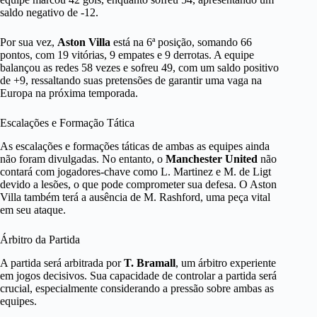
saldo negativo de -12.
Por sua vez,
Aston Villa
está na 6ª posição, somando 66
pontos, com 19 vitórias, 9 empates e 9 derrotas. A equipe
balançou as redes 58 vezes e sofreu 49, com um saldo positivo
de +9, ressaltando suas pretensões de garantir uma vaga na
Europa na próxima temporada.
Escalações e Formação Tática
As escalações e formações táticas de ambas as equipes ainda
não foram divulgadas. No entanto, o
Manchester United
não
contará com jogadores-chave como L. Martinez e M. de Ligt
devido a lesões, o que pode comprometer sua defesa. O Aston
Villa também terá a ausência de M. Rashford, uma peça vital
em seu ataque.
Árbitro da Partida
A partida será arbitrada por
T. Bramall
, um árbitro experiente
em jogos decisivos. Sua capacidade de controlar a partida será
crucial, especialmente considerando a pressão sobre ambas as
equipes.