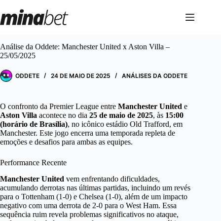
Pular
para
o
conteúdo
Análise da Oddete: Manchester United x Aston Villa –
25/05/2025
ODDETE
24 DE MAIO DE 2025
ANÁLISES DA ODDETE
O confronto da Premier League entre
Manchester United
e
Aston Villa
acontece no dia
25 de maio de 2025
, às
15:00
(horário de Brasília)
, no icônico estádio Old Trafford, em
Manchester. Este jogo encerra uma temporada repleta de
emoções e desafios para ambas as equipes.
Performance Recente
Manchester United
vem enfrentando dificuldades,
acumulando derrotas nas últimas partidas, incluindo um revés
para o Tottenham (1-0) e Chelsea (1-0), além de um impacto
negativo com uma derrota de 2-0 para o West Ham. Essa
sequência ruim revela problemas significativos no ataque,