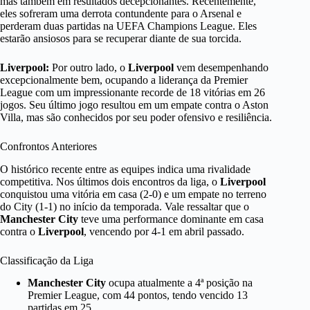
mas também em resultados decepcionantes. Recentemente,
eles sofreram uma derrota contundente para o Arsenal e
perderam duas partidas na UEFA Champions League. Eles
estarão ansiosos para se recuperar diante de sua torcida.
Liverpool:
Por outro lado, o
Liverpool
vem desempenhando
excepcionalmente bem, ocupando a liderança da Premier
League com um impressionante recorde de 18 vitórias em 26
jogos. Seu último jogo resultou em um empate contra o Aston
Villa, mas são conhecidos por seu poder ofensivo e resiliência.
Confrontos Anteriores
O histórico recente entre as equipes indica uma rivalidade
competitiva. Nos últimos dois encontros da liga, o
Liverpool
conquistou uma vitória em casa (2-0) e um empate no terreno
do City (1-1) no início da temporada. Vale ressaltar que o
Manchester City
teve uma performance dominante em casa
contra o
Liverpool
, vencendo por 4-1 em abril passado.
Classificação da Liga
Manchester City
ocupa atualmente a 4ª posição na
Premier League, com 44 pontos, tendo vencido 13
partidas em 25.