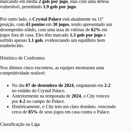
marcando em média
2 gols por jogo
, mas com uma defesa
vulnerável, permitindo
1.9 gols por jogo
.
Por outro lado, o
Crystal Palace
está atualmente na 11ª
posição, com
43 pontos
em
30 jogos
, tendo apresentado um
desempenho sólido, com uma taxa de vitórias de
62%
em
jogos fora de casa. Eles têm marcado
1.3 gols por jogo
e
sofrido apenas
1.1 gols
, evidenciando um equilíbrio bem
estabelecido.
Histórico de Confrontos
Nos últimos cinco encontros, as equipes mostraram uma
competitividade notável:
No dia
07 de dezembro de 2024
, empataram em
2-2
no estádio do Crystal Palace.
Anteriormente na temporada de
2024
, o City venceu
por
4-2
no campo do Palace.
Históricamente, o City tem um claro domínio, vencendo
cerca de
85%
de seus jogos em casa contra o Palace.
Classificação na Liga