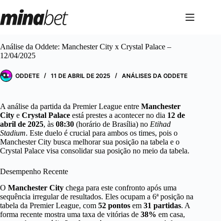
Pular
para
o
conteúdo
Análise da Oddete: Manchester City x Crystal Palace –
12/04/2025
ODDETE
11 DE ABRIL DE 2025
ANÁLISES DA ODDETE
A análise da partida da Premier League entre
Manchester
City
e
Crystal Palace
está prestes a acontecer no dia
12 de
abril de 2025
, às
08:30
(horário de Brasília) no
Etihad
Stadium
. Este duelo é crucial para ambos os times, pois o
Manchester City busca melhorar sua posição na tabela e o
Crystal Palace visa consolidar sua posição no meio da tabela.
Desempenho Recente
O
Manchester City
chega para este confronto após uma
sequência irregular de resultados. Eles ocupam a 6ª posição na
tabela da Premier League, com
52 pontos
em
31 partidas
. A
forma recente mostra uma taxa de vitórias de
38%
em casa,