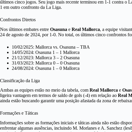
últimos cinco jogos. Seu jogo mais recente terminou em 1-1 contra o 
1 em outro confronto da La Liga.
Confrontos Diretos
Nos últimos embates entre
Osasuna
e
Real Mallorca
, a equipe visita
24 de agosto de 2024, por 1-0. No total, os últimos cinco confrontos fo
10/02/2025: Mallorca vs. Osasuna – TBA
14/05/2024: Osasuna 1 – 1 Mallorca
21/12/2023: Mallorca 3 – 2 Osasuna
31/03/2023: Mallorca 0 – 0 Osasuna
24/08/2024: Osasuna 1 – 0 Mallorca
Classificação da Liga
Ambas as equipes estão no meio da tabela, com
Real Mallorca
e
Osa
ligeira vantagem em termos de saldo de gols (-4) em relação ao
Real M
ainda estão buscando garantir uma posição afastada da zona de rebaixa
Formações e Táticas
Informações sobre as formações iniciais e táticas ainda não estão dispo
enfrentar algumas ausências, incluindo M. Morlanes e A. Sanchez (lesõ