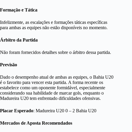
Formação e Tática
Infelizmente, as escalações e formações táticas específicas
para ambas as equipes não estão disponíveis no momento.
Árbitro da Partida
Não foram fornecidos detalhes sobre o árbitro dessa partida.
Previsão
Dado o desempenho atual de ambas as equipes, o Bahia U20
é o favorito para vencer esta partida. A forma recente os
estabelece como um oponente formidável, especialmente
considerando sua habilidade de marcar gols, enquanto o
Madureira U20 tem enfrentado dificuldades ofensivas.
Placar Esperado
: Madureira U20 0 – 2 Bahia U20
Mercados de Aposta Recomendados