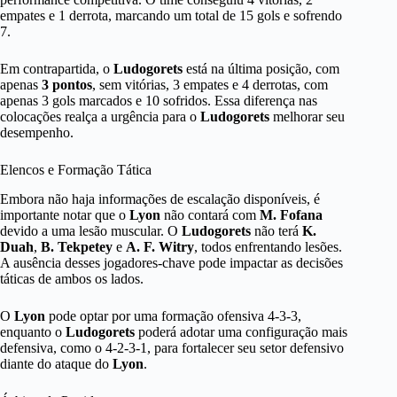
empates e 1 derrota, marcando um total de 15 gols e sofrendo
7.
Em contrapartida, o
Ludogorets
está na última posição, com
apenas
3 pontos
, sem vitórias, 3 empates e 4 derrotas, com
apenas 3 gols marcados e 10 sofridos. Essa diferença nas
colocações realça a urgência para o
Ludogorets
melhorar seu
desempenho.
Elencos e Formação Tática
Embora não haja informações de escalação disponíveis, é
importante notar que o
Lyon
não contará com
M. Fofana
devido a uma lesão muscular. O
Ludogorets
não terá
K.
Duah
,
B. Tekpetey
e
A. F. Witry
, todos enfrentando lesões.
A ausência desses jogadores-chave pode impactar as decisões
táticas de ambos os lados.
O
Lyon
pode optar por uma formação ofensiva 4-3-3,
enquanto o
Ludogorets
poderá adotar uma configuração mais
defensiva, como o 4-2-3-1, para fortalecer seu setor defensivo
diante do ataque do
Lyon
.