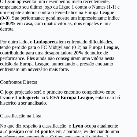
O
Lyon
apresentou um desempenho misto recentemente,
empatando seu último jogo da Ligue 1 contra o Nantes (1-1) e
um empate anterior contra o Fenerbahce na Europa League
(0-0). Sua performance geral mostra um impressionante índice
de
80%
em casa, com quatro vitórias, dois empates e uma
derrota.
Por outro lado, o
Ludogorets
tem enfrentado dificuldades,
tendo perdido para o FC Midtjylland (0-2) na Europa League,
contribuindo para uma desapontadora
20%
de índice de
performance. Eles ainda não conseguiram uma vitória nesta
edição da Europa League, aumentando a pressão enquanto
enfrentam um adversário mais forte.
Confrontos Diretos
O jogo projetado será o primeiro encontro competitivo entre
Lyon
e
Ludogorets
na
UEFA Europa League
, então não há
histórico a ser analisado.
Classificação na Liga
No que diz respeito à classificação, o
Lyon
ocupa atualmente
a
5ª posição
com
14 pontos
em 7 partidas, evidenciando uma
performance competitiva. O time conseguiu 4 vitórias, 2