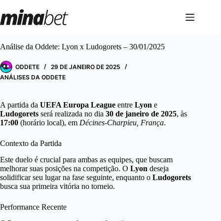
Pular
para
o
conteúdo
Análise da Oddete: Lyon x Ludogorets – 30/01/2025
ODDETE
29 DE JANEIRO DE 2025
ANÁLISES DA ODDETE
A partida da
UEFA Europa League
entre
Lyon
e
Ludogorets
será realizada no dia
30 de janeiro de 2025
, às
17:00
(horário local), em
Décines-Charpieu, França
.
Contexto da Partida
Este duelo é crucial para ambas as equipes, que buscam
melhorar suas posições na competição. O
Lyon
deseja
solidificar seu lugar na fase seguinte, enquanto o
Ludogorets
busca sua primeira vitória no torneio.
Performance Recente