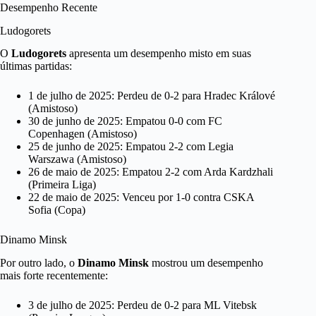
Desempenho Recente
Ludogorets
O
Ludogorets
apresenta um desempenho misto em suas
últimas partidas:
1 de julho de 2025: Perdeu de 0-2 para Hradec Králové
(Amistoso)
30 de junho de 2025: Empatou 0-0 com FC
Copenhagen (Amistoso)
25 de junho de 2025: Empatou 2-2 com Legia
Warszawa (Amistoso)
26 de maio de 2025: Empatou 2-2 com Arda Kardzhali
(Primeira Liga)
22 de maio de 2025: Venceu por 1-0 contra CSKA
Sofia (Copa)
Dinamo Minsk
Por outro lado, o
Dinamo Minsk
mostrou um desempenho
mais forte recentemente:
3 de julho de 2025: Perdeu de 0-2 para ML Vitebsk