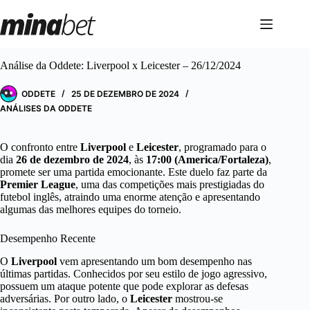
Pular
para
o
conteúdo
Análise da Oddete: Liverpool x Leicester – 26/12/2024
ODDETE
25 DE DEZEMBRO DE 2024
ANÁLISES DA ODDETE
O confronto entre
Liverpool
e
Leicester
, programado para o
dia
26 de dezembro de 2024
, às
17:00 (America/Fortaleza)
,
promete ser uma partida emocionante. Este duelo faz parte da
Premier League
, uma das competições mais prestigiadas do
futebol inglês, atraindo uma enorme atenção e apresentando
algumas das melhores equipes do torneio.
Desempenho Recente
O
Liverpool
vem apresentando um bom desempenho nas
últimas partidas. Conhecidos por seu estilo de jogo agressivo,
possuem um ataque potente que pode explorar as defesas
adversárias. Por outro lado, o
Leicester
mostrou-se