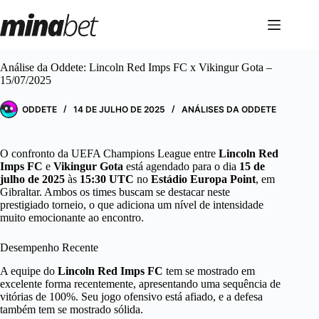
Pular
para
o
conteúdo
Análise da Oddete: Lincoln Red Imps FC x Vikingur Gota –
15/07/2025
ODDETE
14 DE JULHO DE 2025
ANÁLISES DA ODDETE
O confronto da UEFA Champions League entre
Lincoln Red
Imps FC
e
Vikingur Gota
está agendado para o dia
15 de
julho de 2025
às
15:30 UTC
no
Estádio Europa Point
, em
Gibraltar. Ambos os times buscam se destacar neste
prestigiado torneio, o que adiciona um nível de intensidade
muito emocionante ao encontro.
Desempenho Recente
A equipe do
Lincoln Red Imps FC
tem se mostrado em
excelente forma recentemente, apresentando uma sequência de
vitórias de 100%. Seu jogo ofensivo está afiado, e a defesa
também tem se mostrado sólida.