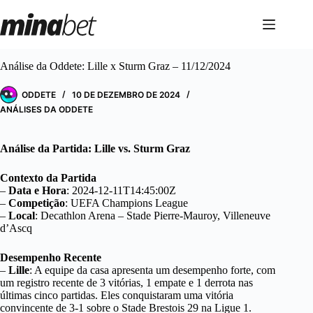
Pular
para
o
conteúdo
Análise da Oddete: Lille x Sturm Graz – 11/12/2024
ODDETE
10 DE DEZEMBRO DE 2024
ANÁLISES DA ODDETE
Análise da Partida: Lille vs. Sturm Graz
Contexto da Partida
–
Data e Hora
: 2024-12-11T14:45:00Z
–
Competição
: UEFA Champions League
–
Local
: Decathlon Arena – Stade Pierre-Mauroy, Villeneuve
d’Ascq
Desempenho Recente
–
Lille
: A equipe da casa apresenta um desempenho forte, com
um registro recente de 3 vitórias, 1 empate e 1 derrota nas
últimas cinco partidas. Eles conquistaram uma vitória
convincente de 3-1 sobre o Stade Brestois 29 na Ligue 1.