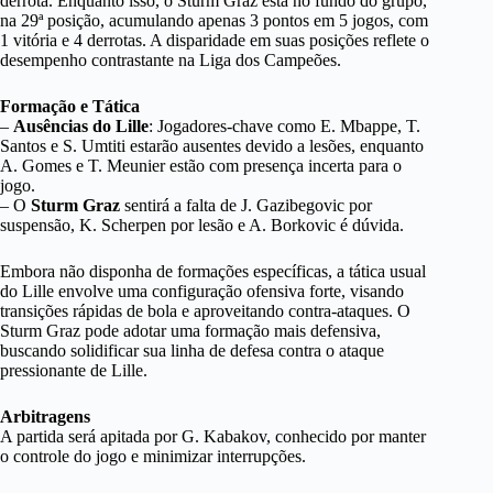
derrota. Enquanto isso, o Sturm Graz está no fundo do grupo,
na 29ª posição, acumulando apenas 3 pontos em 5 jogos, com
1 vitória e 4 derrotas. A disparidade em suas posições reflete o
desempenho contrastante na Liga dos Campeões.
Formação e Tática
–
Ausências do Lille
: Jogadores-chave como E. Mbappe, T.
Santos e S. Umtiti estarão ausentes devido a lesões, enquanto
A. Gomes e T. Meunier estão com presença incerta para o
jogo.
– O
Sturm Graz
sentirá a falta de J. Gazibegovic por
suspensão, K. Scherpen por lesão e A. Borkovic é dúvida.
Embora não disponha de formações específicas, a tática usual
do Lille envolve uma configuração ofensiva forte, visando
transições rápidas de bola e aproveitando contra-ataques. O
Sturm Graz pode adotar uma formação mais defensiva,
buscando solidificar sua linha de defesa contra o ataque
pressionante de Lille.
Arbitragens
A partida será apitada por G. Kabakov, conhecido por manter
o controle do jogo e minimizar interrupções.