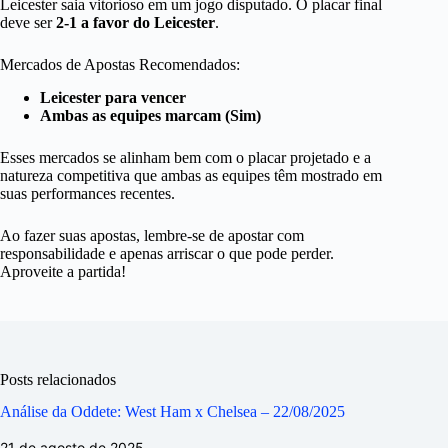
Leicester saia vitorioso em um jogo disputado. O placar final
deve ser
2-1 a favor do Leicester
.
Mercados de Apostas Recomendados:
Leicester para vencer
Ambas as equipes marcam (Sim)
Esses mercados se alinham bem com o placar projetado e a
natureza competitiva que ambas as equipes têm mostrado em
suas performances recentes.
Ao fazer suas apostas, lembre-se de apostar com
responsabilidade e apenas arriscar o que pode perder.
Aproveite a partida!
Posts relacionados
Análise da Oddete: West Ham x Chelsea – 22/08/2025
21 de agosto de 2025