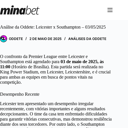
Pular
para
o
conteúdo
Análise da Oddete: Leicester x Southampton – 03/05/2025
ODDETE
2 DE MAIO DE 2025
ANÁLISES DA ODDETE
O confronto da Premier League entre Leicester e
Southampton está agendado para
03 de maio de 2025, às
11:00
(Horário de Brasília). Esta partida será realizada no
King Power Stadium, em Leicester, Leicestershire, e é crucial
para ambas as equipes em busca de pontos vitais na
competição.
Desempenho Recente
Leicester tem apresentado um desempenho irregular
recentemente, com vitórias importantes e alguns resultados
decepcionantes. O time da casa tem enfrentado dificuldades
para garantir vitórias consecutivas, mas demonstrou resiliência
diante dos seus torcedores. Por outro lado, o Southampton