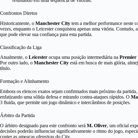
resultando em uma sequência de vitórias.
Confrontos Diretos
Historicamente, o
Manchester City
tem a melhor performance neste co
vezes, enquanto o Leicester conquistou apenas uma vitória. Contudo, a 
que pode elevar sua confiança para esta partida.
Classificação da Liga
Atualmente, o
Leicester
ocupa uma posição intermediária na
Premier
Por outro lado, o
Manchester City
está em busca de mais glória, alme
título.
Formação e Alinhamento
Embora os elencos exatos sejam confirmados mais próximo da partida,
enfatizando uma sólida defesa e mirando contra-ataques rápidos. O
Man
3 fluida, que permite um jogo dinâmico e intercâmbios de posições.
Árbitro da Partida
O árbitro designado para este confronto será
M. Oliver
, um oficial exp
decisões poderão influenciar significativamente o ritmo do jogo, espec
conter as ameaças ofensivas do City.