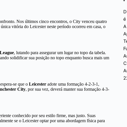
D
é
nfronto. Nos últimos cinco encontros, o City venceu quatro
A
única vitória do Leicester neste período ocorreu em casa, o
A
T
F
 League
, lutando para assegurar um lugar no topo da tabela.
A
jando solidificar sua posição no topo enquanto busca mais um
C
A
2
 espera-se que o
Leicester
adote uma formação 4-2-3-1,
chester City
, por sua vez, deverá manter sua formação 4-3-
eriente conhecido por seu estilo firme, mas justo. Suas
ialmente se o Leicester optar por uma abordagem física para