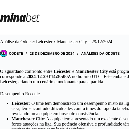
Pular
para
o
conteúdo
Análise da Oddete: Leicester x Manchester City – 29/12/2024
ODDETE
28 DE DEZEMBRO DE 2024
ANÁLISES DA ODDETE
O aguardado confronto entre
Leicester
e
Manchester City
está progr
corresponde a
2024-12-29T14:30:00Z
no horário UTC. Este embate 
Leicester, criando um cenário emocionante para a partida.
Desempenho Recente
Leicester
: O time tem demonstrado um desempenho misto na li
casa, têm encontrado dificuldades contra times do topo da tabela
revelando uma equipe em busca de consistência.
Manchester City
: A equipe tem apresentado um excelente des
fortes atuações na liga. Sua potência ofensiva e profundidade t