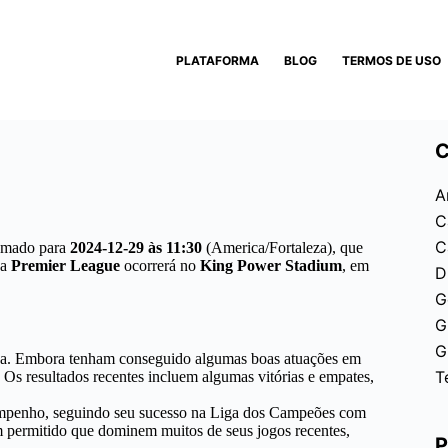
PLATAFORMA
BLOG
TERMOS DE USO
C
A
C
C
amado para
2024-12-29 às 11:30
(America/Fortaleza), que
da
Premier League
ocorrerá no
King Power Stadium
, em
D
G
G
G
ga. Embora tenham conseguido algumas boas atuações em
T
. Os resultados recentes incluem algumas vitórias e empates,
empenho, seguindo seu sucesso na Liga dos Campeões com
êm permitido que dominem muitos de seus jogos recentes,
P