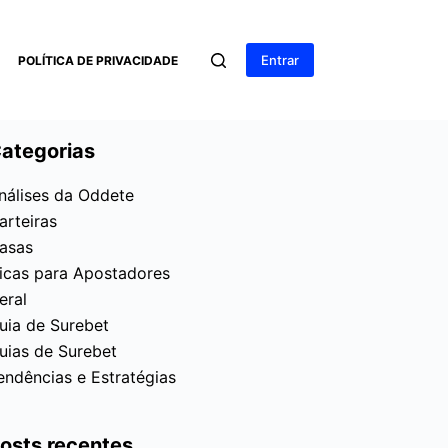
Entrar
POLÍTICA DE PRIVACIDADE
ategorias
nálises da Oddete
arteiras
asas
icas para Apostadores
eral
uia de Surebet
uias de Surebet
endências e Estratégias
osts recentes