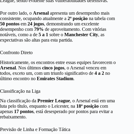
League, sendo evidente suas vulnerabilidades defensivas.
Por outro lado, o
Arsenal
apresenta um desempenho mais
consistente, ocupando atualmente a
2ª posição
na tabela com
50 pontos
em
24 jogos
, demonstrando um excelente
desempenho com
79%
de aproveitamento. Com vitórias
notáveis, como a de
5 a 1
sobre o
Manchester City
, as
expectativas são altas para esta partida.
Confronto Direto
Historicamente, os encontros entre essas equipes favorecem o
Arsenal
. Nos últimos
cinco jogos
, o Arsenal venceu em
todos, exceto um, com um triunfo significativo de
4 a 2
no
último encontro no
Emirates Stadium
.
Classificação na Liga
Na classificação da
Premier League
, o Arsenal está em uma
luta pelo título, enquanto o Leicester, na
18ª posição
com
apenas
17 pontos
, está desesperado por pontos para evitar a
rebaixamento.
Previsão de Linha e Formação Tática