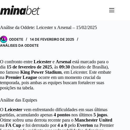
Pular
para
o
conteúdo
Análise da Oddete: Leicester x Arsenal – 15/02/2025
ODDETE
14 DE FEVEREIRO DE 2025
ANÁLISES DA ODDETE
O confronto entre
Leicester
e
Arsenal
está marcado para o
dia
15 de fevereiro de 2025
, às
09:30
(horário de Brasília),
no famoso
King Power Stadium
, em Leicester. Este embate
na
Premier League
ocorre em um momento crucial da
temporada, pois ambas as equipes buscam fortalecer suas
posições na tabela.
Análise das Equipes
O
Leicester
vem enfrentando dificuldades em suas últimas
partidas, acumulando apenas
4 pontos
nos últimos
5 jogos
.
Otime sofreu uma derrota recente para o
Manchester United
na
FA Cup
e foi derrotado por
4 a 0
pelo
Everton
na Premier