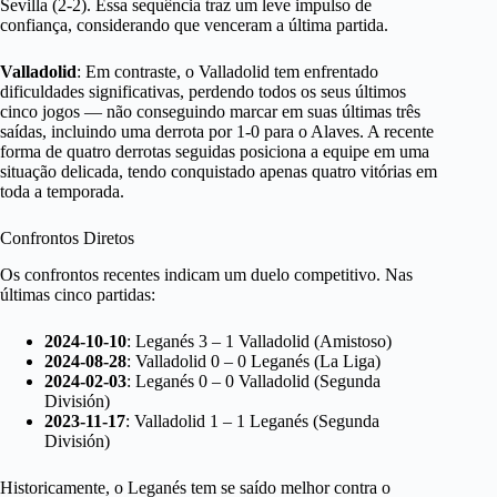
Sevilla (2-2). Essa sequência traz um leve impulso de
confiança, considerando que venceram a última partida.
Valladolid
: Em contraste, o Valladolid tem enfrentado
dificuldades significativas, perdendo todos os seus últimos
cinco jogos — não conseguindo marcar em suas últimas três
saídas, incluindo uma derrota por 1-0 para o Alaves. A recente
forma de quatro derrotas seguidas posiciona a equipe em uma
situação delicada, tendo conquistado apenas quatro vitórias em
toda a temporada.
Confrontos Diretos
Os confrontos recentes indicam um duelo competitivo. Nas
últimas cinco partidas:
2024-10-10
: Leganés 3 – 1 Valladolid (Amistoso)
2024-08-28
: Valladolid 0 – 0 Leganés (La Liga)
2024-02-03
: Leganés 0 – 0 Valladolid (Segunda
División)
2023-11-17
: Valladolid 1 – 1 Leganés (Segunda
División)
Historicamente, o Leganés tem se saído melhor contra o