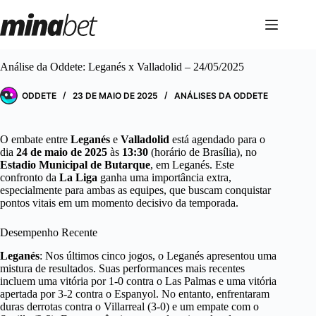
Pular
para
o
conteúdo
Análise da Oddete: Leganés x Valladolid – 24/05/2025
ODDETE
23 DE MAIO DE 2025
ANÁLISES DA ODDETE
O embate entre
Leganés
e
Valladolid
está agendado para o
dia
24 de maio de 2025
às
13:30
(horário de Brasília), no
Estadio Municipal de Butarque
, em Leganés. Este
confronto da
La Liga
ganha uma importância extra,
especialmente para ambas as equipes, que buscam conquistar
pontos vitais em um momento decisivo da temporada.
Desempenho Recente
Leganés
: Nos últimos cinco jogos, o Leganés apresentou uma
mistura de resultados. Suas performances mais recentes
incluem uma vitória por 1-0 contra o Las Palmas e uma vitória
apertada por 3-2 contra o Espanyol. No entanto, enfrentaram
duras derrotas contra o Villarreal (3-0) e um empate com o