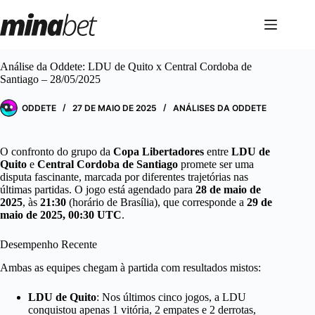
Pular
para
o
conteúdo
Análise da Oddete: LDU de Quito x Central Cordoba de
Santiago – 28/05/2025
ODDETE
27 DE MAIO DE 2025
ANÁLISES DA ODDETE
O confronto do grupo da
Copa Libertadores
entre
LDU de
Quito
e
Central Cordoba de Santiago
promete ser uma
disputa fascinante, marcada por diferentes trajetórias nas
últimas partidas. O jogo está agendado para
28 de maio de
2025
, às
21:30
(horário de Brasília), que corresponde a
29 de
maio de 2025, 00:30 UTC
.
Desempenho Recente
Ambas as equipes chegam à partida com resultados mistos:
LDU de Quito
: Nos últimos cinco jogos, a LDU
conquistou apenas 1 vitória, 2 empates e 2 derrotas,