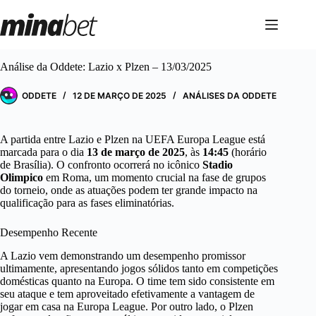
Pular
para
o
conteúdo
Análise da Oddete: Lazio x Plzen – 13/03/2025
ODDETE
12 DE MARÇO DE 2025
ANÁLISES DA ODDETE
A partida entre Lazio e Plzen na UEFA Europa League está
marcada para o dia
13 de março de 2025
, às
14:45
(horário
de Brasília). O confronto ocorrerá no icônico
Stadio
Olimpico
em Roma, um momento crucial na fase de grupos
do torneio, onde as atuações podem ter grande impacto na
qualificação para as fases eliminatórias.
Desempenho Recente
A Lazio vem demonstrando um desempenho promissor
ultimamente, apresentando jogos sólidos tanto em competições
domésticas quanto na Europa. O time tem sido consistente em
seu ataque e tem aproveitado efetivamente a vantagem de
jogar em casa na Europa League. Por outro lado, o Plzen