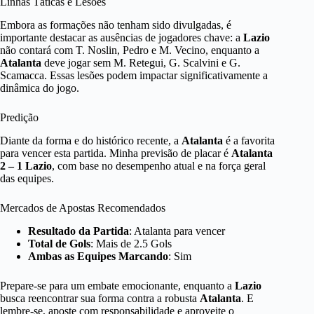
Linhas Táticas e Lesões
Embora as formações não tenham sido divulgadas, é
importante destacar as ausências de jogadores chave: a
Lazio
não contará com T. Noslin, Pedro e M. Vecino, enquanto a
Atalanta
deve jogar sem M. Retegui, G. Scalvini e G.
Scamacca. Essas lesões podem impactar significativamente a
dinâmica do jogo.
Predição
Diante da forma e do histórico recente, a
Atalanta
é a favorita
para vencer esta partida. Minha previsão de placar é
Atalanta
2 – 1 Lazio
, com base no desempenho atual e na força geral
das equipes.
Mercados de Apostas Recomendados
Resultado da Partida
: Atalanta para vencer
Total de Gols
: Mais de 2.5 Gols
Ambas as Equipes Marcando
: Sim
Prepare-se para um embate emocionante, enquanto a
Lazio
busca reencontrar sua forma contra a robusta
Atalanta
. E
lembre-se, aposte com responsabilidade e aproveite o