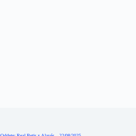
 Oddete: Real Betis x Alavés – 22/08/2025