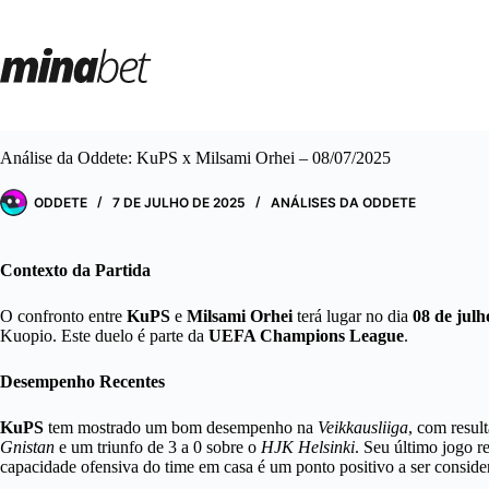
Pular
para
o
conteúdo
Análise da Oddete: KuPS x Milsami Orhei – 08/07/2025
ODDETE
7 DE JULHO DE 2025
ANÁLISES DA ODDETE
Contexto da Partida
O confronto entre
KuPS
e
Milsami Orhei
terá lugar no dia
08 de julh
Kuopio. Este duelo é parte da
UEFA Champions League
.
Desempenho Recentes
KuPS
tem mostrado um bom desempenho na
Veikkausliiga
, com resul
Gnistan
e um triunfo de 3 a 0 sobre o
HJK Helsinki
. Seu último jogo 
capacidade ofensiva do time em casa é um ponto positivo a ser conside