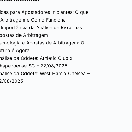
icas para Apostadores Iniciantes: O que
 Arbitragem e Como Funciona
 Importância da Análise de Risco nas
postas de Arbitragem
ecnologia e Apostas de Arbitragem: O
uturo é Agora
nálise da Oddete: Athletic Club x
hapecoense-SC – 22/08/2025
nálise da Oddete: West Ham x Chelsea –
2/08/2025