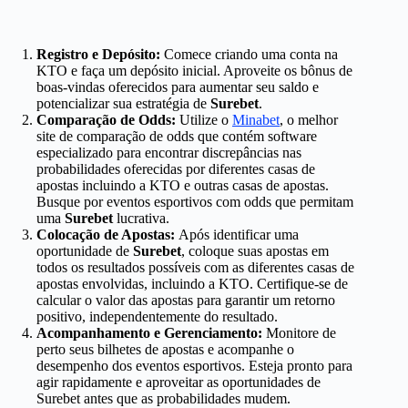
Registro e Depósito:
Comece criando uma conta na
KTO e faça um depósito inicial. Aproveite os bônus de
boas-vindas oferecidos para aumentar seu saldo e
potencializar sua estratégia de
Surebet
.
Comparação de Odds:
Utilize o
Minabet
, o melhor
site de comparação de odds que contém software
especializado para encontrar discrepâncias nas
probabilidades oferecidas por diferentes casas de
apostas incluindo a KTO e outras casas de apostas.
Busque por eventos esportivos com odds que permitam
uma
Surebet
lucrativa.
Colocação de Apostas:
Após identificar uma
oportunidade de
Surebet
, coloque suas apostas em
todos os resultados possíveis com as diferentes casas de
apostas envolvidas, incluindo a KTO. Certifique-se de
calcular o valor das apostas para garantir um retorno
positivo, independentemente do resultado.
Acompanhamento e Gerenciamento:
Monitore de
perto seus bilhetes de apostas e acompanhe o
desempenho dos eventos esportivos. Esteja pronto para
agir rapidamente e aproveitar as oportunidades de
Surebet antes que as probabilidades mudem.