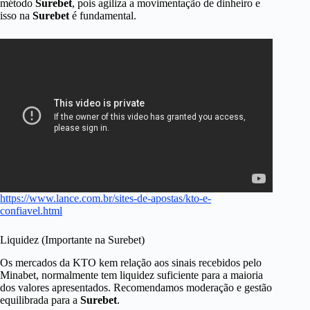
método
Surebet
, pois agiliza a movimentação de dinheiro e
isso na
Surebet
é fundamental.
https://www.lance.com.br/sites-de-apostas/kto-e-
confiavel.html
Liquidez (Importante na Surebet)
Os mercados da KTO kem relação aos sinais recebidos pelo
Minabet, normalmente tem liquidez suficiente para a maioria
dos valores apresentados. Recomendamos moderação e gestão
equilibrada para a
Surebet
.