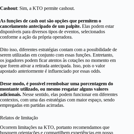
Cashout
: Sim, a KTO permite cashout.
As funções de cash out são opções que permitem o
cancelamento antecipado de um palpite.
Elas podem estar
disponíveis para diversos tipos de eventos, selecionados
conforme a ação da própria operadora.
Dito isso, diferentes estratégias contam com a possibilidade de
serem utilizadas em conjunto com essas funções. Entretanto,
os jogadores podem ficar atentos às cotações no momento em
que forem ativar a retirada antecipada. Isso, pois o valor
apostado anteriormente é influenciado por essas odds.
Desse modo, é possível reembolsar uma porcentagem do
montante utilizado, ou mesmo resgatar alguns valores
adicionais.
Nesse sentido, elas podem funcionar em diferentes
contextos, com uma das estratégias com maior espaço, sendo
empregadas em partidas acirradas.
Relatos de limitação
Ocorrem limitações na KTO, portanto recomendamos que
busquem orientações e compartilhem experiências em nosso