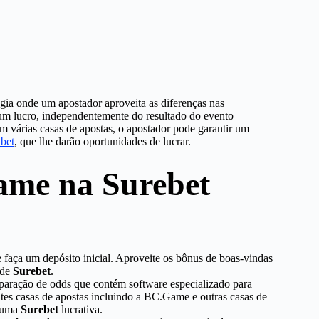
gia onde um apostador aproveita as diferenças nas
r um lucro, independentemente do resultado do evento
m várias casas de apostas, o apostador pode garantir um
bet
, que lhe darão oportunidades de lucrar.
ame na Surebet
ça um depósito inicial. Aproveite os bônus de boas-vindas
 de
Surebet
.
mparação de odds que contém software especializado para
ntes casas de apostas incluindo a BC.Game e outras casas de
m uma
Surebet
lucrativa.