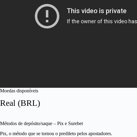
Moedas disponíveis
Real (BRL)
Métodos de depósito/saque – Pix e Surebet
Pix, o método que se tornou o predileto pelos apostadores.