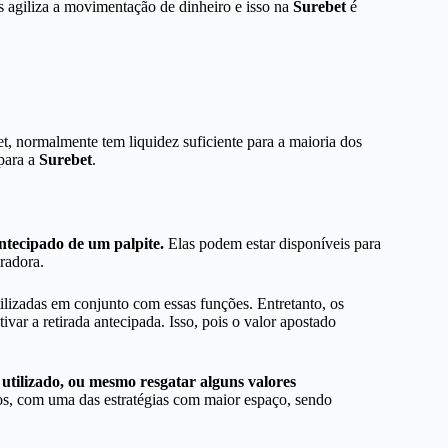
is agiliza a movimentação de dinheiro e isso na
Surebet
é
 normalmente tem liquidez suficiente para a maioria dos
para a
Surebet
.
ntecipado de um palpite.
Elas podem estar disponíveis para
eradora.
tilizadas em conjunto com essas funções. Entretanto, os
ar a retirada antecipada. Isso, pois o valor apostado
tilizado, ou mesmo resgatar alguns valores
os, com uma das estratégias com maior espaço, sendo