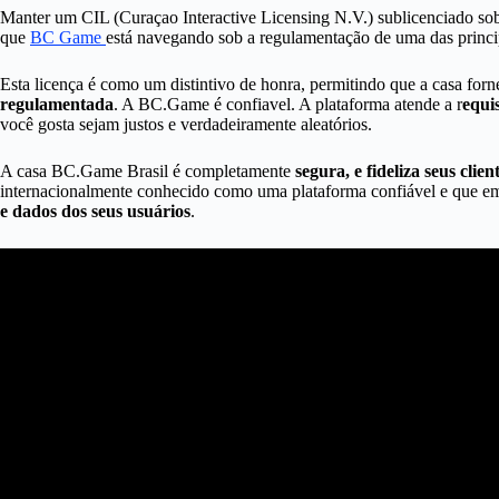
Manter um CIL (Curaçao Interactive Licensing N.V.) sublicenciado so
que
BC Game
está navegando sob a regulamentação de uma das principa
Esta licença é como um distintivo de honra, permitindo que a casa for
regulamentada
. A BC.Game é confiavel. A plataforma atende a r
equis
você gosta sejam justos e verdadeiramente aleatórios.
A casa BC.Game Brasil é completamente
segura, e fideliza seus clie
internacionalmente conhecido como uma plataforma confiável e que em
e dados dos seus usuários
.