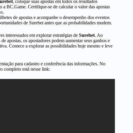
urebet
, coloque suas apostas em todos os resultados
do a BC.Game. Certifique-se de calcular o valor das apostas
do.
bilhetes de apostas e acompanhe o desempenho dos eventos
 oportunidades de Surebet antes que as probabilidades mudem.
s interessados em explorar estratégias de
Surebet
. Ao
 de apostas, os apostadores podem aumentar seus ganhos e
ativa. Comece a explorar as possibilidades hoje mesmo e leve
mentação para cadastro e conferência das informações. No
o completo está nesse link: