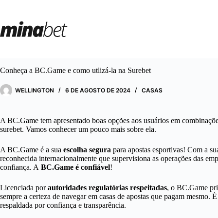
Pular
para
o
conteúdo
Conheça a BC.Game e como utlizá-la na Surebet
WELLINGTON
6 DE AGOSTO DE 2024
CASAS
A BC.Game tem apresentado boas opções aos usuários em combinações 
surebet. Vamos conhecer um pouco mais sobre ela.
A BC.Game é a sua
escolha segura
para apostas esportivas! Com a s
reconhecida internacionalmente que supervisiona as operações das emp
confiança. A
BC.Game é confiável
!
Licenciada por
autoridades regulatórias respeitadas
, o BC.Game pri
sempre a certeza de navegar em casas de apostas que pagam mesmo. É 
respaldada por confiança e transparência.