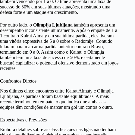
também vencendo por 1 a 0. O time apresenta uma taxa de
sucesso de 50% em suas últimas atuações, mostrando uma
defesa forte e um ataque em crescimento.
Por outro lado, o
Olimpija Ljubljana
também apresenta um
desempenho inconsistente ultimamente. Após o empate de 1 a
1 contra o Kairat Almaty em sua última partida, eles tiveram
uma vitória expressiva de 5 a 0 sobre o Radomlje. Contudo,
lutaram para marcar na partida anterior contra o Bravo,
terminando em 0 a 0. Assim como o Kairat, o Olimpija
também tem uma taxa de sucesso de 50%, e certamente
buscará capitalizar o potencial ofensivo demonstrado em jogos
recentes.
Confrontos Diretos
Nos últimos cinco encontros entre Kairat Almaty e Olimpija
Ljubljana, as partidas foram bastante equilibradas. A mais
recente terminou em empate, o que indica que ambas as
equipes têm condições de marcar um gol um contra o outro.
Expectativas e Previsões
Embora detalhes sobre as classificações nas ligas não tenham
sido disponibilizados, é visível que ambas as equipes são