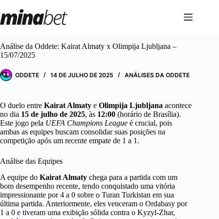
Pular
para
o
conteúdo
Análise da Oddete: Kairat Almaty x Olimpija Ljubljana –
15/07/2025
ODDETE
14 DE JULHO DE 2025
ANÁLISES DA ODDETE
O duelo entre
Kairat Almaty
e
Olimpija Ljubljana
acontece
no dia
15 de julho de 2025
, às
12:00
(horário de Brasília).
Este jogo pela
UEFA Champions League
é crucial, pois
ambas as equipes buscam consolidar suas posições na
competição após um recente empate de 1 a 1.
Análise das Equipes
A equipe do
Kairat Almaty
chega para a partida com um
bom desempenho recente, tendo conquistado uma vitória
impressionante por 4 a 0 sobre o Turan Turkistan em sua
última partida. Anteriormente, eles venceram o Ordabasy por
1 a 0 e tiveram uma exibição sólida contra o Kyzyl-Zhar,