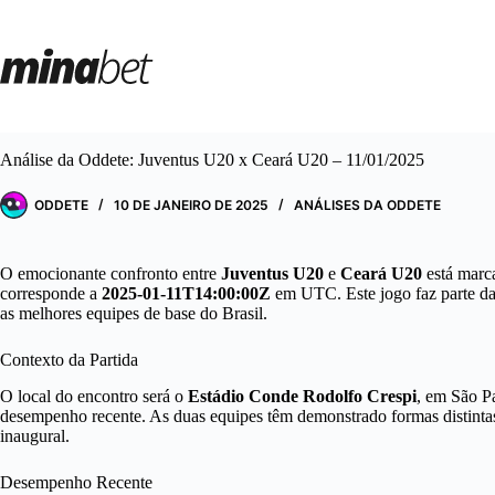
Pular
para
o
conteúdo
Análise da Oddete: Juventus U20 x Ceará U20 – 11/01/2025
ODDETE
10 DE JANEIRO DE 2025
ANÁLISES DA ODDETE
O emocionante confronto entre
Juventus U20
e
Ceará U20
está marc
corresponde a
2025-01-11T14:00:00Z
em UTC. Este jogo faz parte da
as melhores equipes de base do Brasil.
Contexto da Partida
O local do encontro será o
Estádio Conde Rodolfo Crespi
, em São Pa
desempenho recente. As duas equipes têm demonstrado formas distintas,
inaugural.
Desempenho Recente