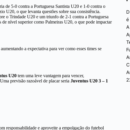
ria de 5-0 contra a Portuguesa Santista U20 e 1-0 contra o
o U20, o que levanta questões sobre sua consistência.
D
bre o Trindade U20 e um triunfo de 2-1 contra a Portuguesa
é
es de nível superior como Palmeiras U20, o que pode impactar
A
A
T
, aumentando a expectativa para ver como esses times se
F
A
C
A
ntus U20
tem uma leve vantagem para vencer,
2
. Uma previsão razoável de placar seria
Juventus U20 3 – 1
com responsabilidade e aproveite a empolgação do futebol