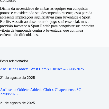
Conclusão
Diante da necessidade de ambas as equipes em conquistar
pontos e considerando seu desempenho recente, essa partida
apresenta implicações significativas para Juventude e Sport
Recife. Assistir ao desenrolar do jogo será essencial, mas a
previsão favorece o Sport Recife para conquistar sua primeira
vitória da temporada contra o Juventude, que continua
enfrentando dificuldades.
Posts relacionados
Análise da Oddete: West Ham x Chelsea – 22/08/2025
21 de agosto de 2025
Análise da Oddete: Athletic Club x Chapecoense-SC –
22/08/2025
21 de agosto de 2025