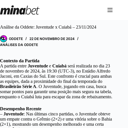
Pular
para
o
conteúdo
Análise da Oddete: Juventude x Cuiabá – 23/11/2024
ODDETE
22 DE NOVEMBRO DE 2024
ANÁLISES DA ODDETE
Contexto da Partida
A partida entre
Juventude
e
Cuiabá
será realizada no dia 23
de novembro de 2024, às 19:30 (UTC-3), no Estádio Alfredo
Jaconi, em Caxias do Sul. Este confronto é crucial para ambas
as equipes, dada a proximidade do final da temporada do
Brasileirão Série A
. O Juventude, jogando em casa, busca
somar pontos para garantir uma posição mais segura na tabela,
enquanto o Cuiabá luta para escapar da zona de rebaixamento.
Desempenho Recente
–
Juventude
: Nas últimas cinco partidas, o Juventude obteve
um empate contra o Grêmio (2×2) e uma vitória sobre o Bahia
(2×1), mostrando um desempenho melhorado e uma certa