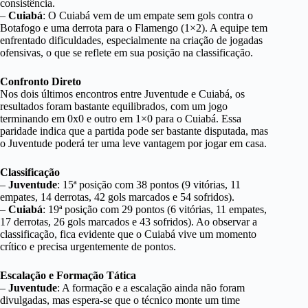
consistência.
–
Cuiabá
: O Cuiabá vem de um empate sem gols contra o
Botafogo e uma derrota para o Flamengo (1×2). A equipe tem
enfrentado dificuldades, especialmente na criação de jogadas
ofensivas, o que se reflete em sua posição na classificação.
Confronto Direto
Nos dois últimos encontros entre Juventude e Cuiabá, os
resultados foram bastante equilibrados, com um jogo
terminando em 0x0 e outro em 1×0 para o Cuiabá. Essa
paridade indica que a partida pode ser bastante disputada, mas
o Juventude poderá ter uma leve vantagem por jogar em casa.
Classificação
–
Juventude
: 15ª posição com 38 pontos (9 vitórias, 11
empates, 14 derrotas, 42 gols marcados e 54 sofridos).
–
Cuiabá
: 19ª posição com 29 pontos (6 vitórias, 11 empates,
17 derrotas, 26 gols marcados e 43 sofridos). Ao observar a
classificação, fica evidente que o Cuiabá vive um momento
crítico e precisa urgentemente de pontos.
Escalação e Formação Tática
–
Juventude
: A formação e a escalação ainda não foram
divulgadas, mas espera-se que o técnico monte um time