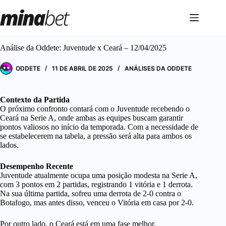
Pular
para
o
conteúdo
Análise da Oddete: Juventude x Ceará – 12/04/2025
ODDETE
11 DE ABRIL DE 2025
ANÁLISES DA ODDETE
Contexto da Partida
O próximo confronto contará com o Juventude recebendo o
Ceará na Serie A, onde ambas as equipes buscam garantir
pontos valiosos no início da temporada. Com a necessidade de
se estabelecerem na tabela, a pressão será alta para ambos os
lados.
Desempenho Recente
Juventude atualmente ocupa uma posição modesta na Serie A,
com 3 pontos em 2 partidas, registrando 1 vitória e 1 derrota.
Na sua última partida, sofreu uma derrota de 2-0 contra o
Botafogo, mas antes disso, venceu o Vitória em casa por 2-0.
Por outro lado, o Ceará está em uma fase melhor,