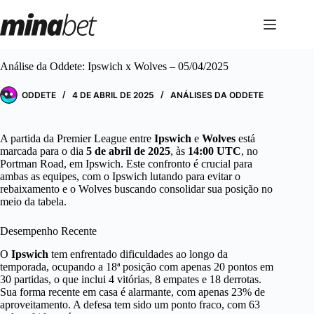
Pular
para
o
conteúdo
Análise da Oddete: Ipswich x Wolves – 05/04/2025
ODDETE
4 DE ABRIL DE 2025
ANÁLISES DA ODDETE
A partida da Premier League entre
Ipswich
e
Wolves
está
marcada para o dia
5 de abril de 2025
, às
14:00 UTC
, no
Portman Road, em Ipswich. Este confronto é crucial para
ambas as equipes, com o Ipswich lutando para evitar o
rebaixamento e o Wolves buscando consolidar sua posição no
meio da tabela.
Desempenho Recente
O
Ipswich
tem enfrentado dificuldades ao longo da
temporada, ocupando a 18ª posição com apenas 20 pontos em
30 partidas, o que inclui 4 vitórias, 8 empates e 18 derrotas.
Sua forma recente em casa é alarmante, com apenas 23% de
aproveitamento. A defesa tem sido um ponto fraco, com 63