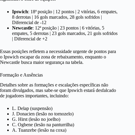
Ipswich
: 18ª posição | 12 pontos | 2 vitórias, 6 empates,
8 derrotas | 16 gols marcados, 28 gols sofridos |
Diferencial de -12
Newcastle
: 12ª posição | 23 pontos | 6 vitórias, 5
empates, 5 derrotas | 23 gols marcados, 21 gols sofridos
| Diferencial de +2
Essas posições refletem a necessidade urgente de pontos para
o Ipswich escapar da zona de rebaixamento, enquanto o
Newcastle busca maior segurança na tabela.
Formação e Ausências
Detalhes sobre as formações e escalações específicas não
foram divulgados, mas sabe-se que Ipswich estará desfalcado
de jogadores importantes, incluindo:
L. Delap (suspensão)
J. Donacien (lesão no tornozelo)
G. Hirst (lesão no joelho)
C. Ogbene (lesão na panturrilha)
A. Tuanzebe (lesão na coxa)