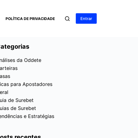
Entrar
POLÍTICA DE PRIVACIDADE
ategorias
nálises da Oddete
arteiras
asas
icas para Apostadores
eral
uia de Surebet
uias de Surebet
endências e Estratégias
osts recentes