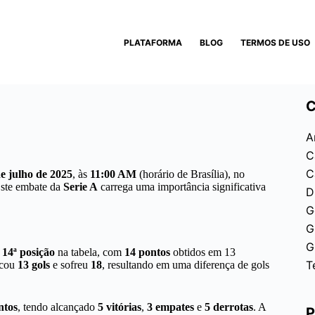
PLATAFORMA
BLOG
TERMOS DE USO
C
A
C
C
e julho de 2025
, às
11:00 AM
(horário de Brasília), no
Este embate da
Serie A
carrega uma importância significativa
D
G
G
G
a
14ª posição
na tabela, com
14 pontos
obtidos em 13
T
rcou
13 gols
e sofreu
18
, resultando em uma diferença de gols
ntos
, tendo alcançado
5 vitórias
,
3 empates
e
5 derrotas
. A
P