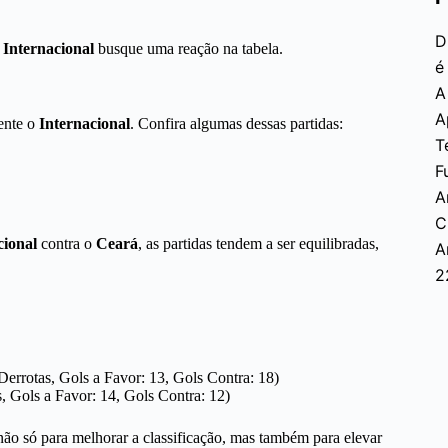
D
o
Internacional
busque uma reação na tabela.
é
A
A
ente o
Internacional
. Confira algumas dessas partidas:
T
F
A
C
cional
contra o
Ceará
, as partidas tendem a ser equilibradas,
A
2
 Derrotas, Gols a Favor: 13, Gols Contra: 18)
s, Gols a Favor: 14, Gols Contra: 12)
ão só para melhorar a classificação, mas também para elevar