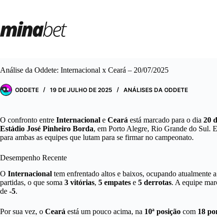
Pular
para
o
conteúdo
Análise da Oddete: Internacional x Ceará – 20/07/2025
ODDETE
19 DE JULHO DE 2025
ANÁLISES DA ODDETE
O confronto entre
Internacional
e
Ceará
está marcado para o dia
20 d
Estádio José Pinheiro Borda
, em Porto Alegre, Rio Grande do Sul. 
para ambas as equipes que lutam para se firmar no campeonato.
Desempenho Recente
O
Internacional
tem enfrentado altos e baixos, ocupando atualmente 
partidas, o que soma
3 vitórias
,
5 empates
e
5 derrotas
. A equipe ma
de
-5
.
Por sua vez, o
Ceará
está um pouco acima, na
10ª posição
com
18 po