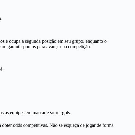
5
.
tos
e ocupa a segunda posição em seu grupo, enquanto o
cam garantir pontos para avançar na competição.
é:
s as equipes em marcar e sofrer gols.
 obter odds competitivas. Não se esqueça de jogar de forma