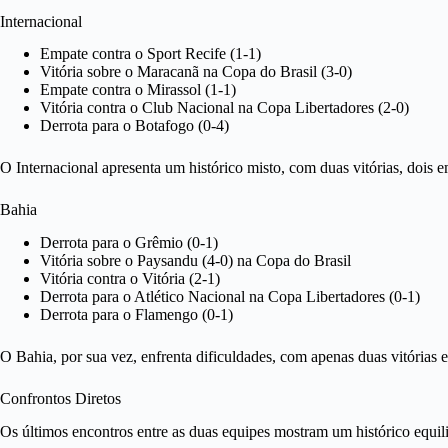
Internacional
Empate contra o Sport Recife (1-1)
Vitória sobre o Maracanã na Copa do Brasil (3-0)
Empate contra o Mirassol (1-1)
Vitória contra o Club Nacional na Copa Libertadores (2-0)
Derrota para o Botafogo (0-4)
O Internacional apresenta um histórico misto, com duas vitórias, dois 
Bahia
Derrota para o Grêmio (0-1)
Vitória sobre o Paysandu (4-0) na Copa do Brasil
Vitória contra o Vitória (2-1)
Derrota para o Atlético Nacional na Copa Libertadores (0-1)
Derrota para o Flamengo (0-1)
O Bahia, por sua vez, enfrenta dificuldades, com apenas duas vitórias e
Confrontos Diretos
Os últimos encontros entre as duas equipes mostram um histórico equil