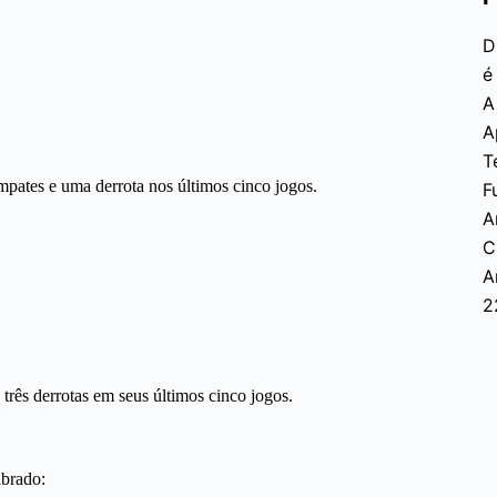
D
é
A
A
T
empates e uma derrota nos últimos cinco jogos.
F
A
C
A
2
 três derrotas em seus últimos cinco jogos.
ibrado: